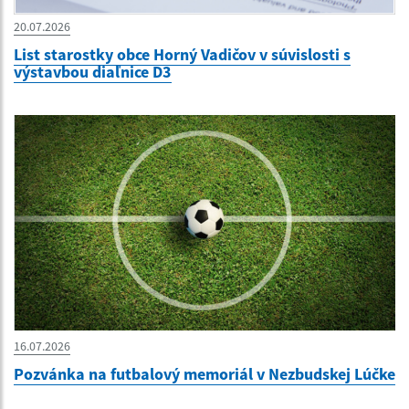
20.07.2026
List starostky obce Horný Vadičov v súvislosti s
výstavbou diaľnice D3
16.07.2026
Pozvánka na futbalový memoriál v Nezbudskej Lúčke