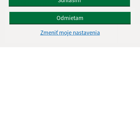
Text vašej správy (povinné)
Odmietam
Zmeniť moje nastavenia
Oboznámil som sa so
spracúvaním osobných
údajov
Google reCaptcha Response
Odoslať správu
Úradné hodiny:
Deň
Čas doobeda
Čas poobede
Pondelok:
8:00 - 11:00
13:00 - 15:30
Utorok:
8:00 - 11:00