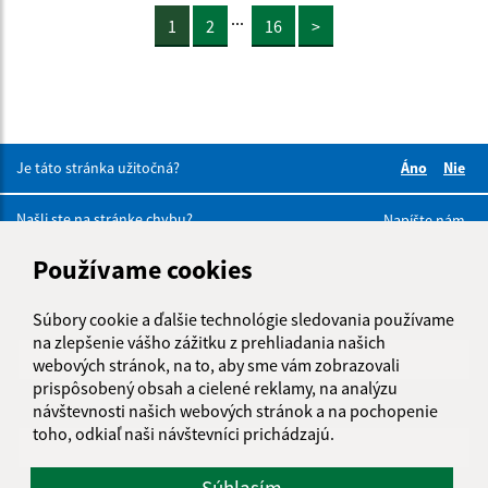
...
1
2
16
>
Je táto stránka užitočná?
Áno
Nie
Boli tieto 
Boli 
Našli ste na stránke chybu?
Napíšte nám
Používame cookies
Napíšte nám:
Súbory cookie a ďalšie technológie sledovania používame
Meno (povinné)
na zlepšenie vášho zážitku z prehliadania našich
webových stránok, na to, aby sme vám zobrazovali
prispôsobený obsah a cielené reklamy, na analýzu
E-mailová adresa (povinné)
návštevnosti našich webových stránok a na pochopenie
toho, odkiaľ naši návštevníci prichádzajú.
Súhlasím