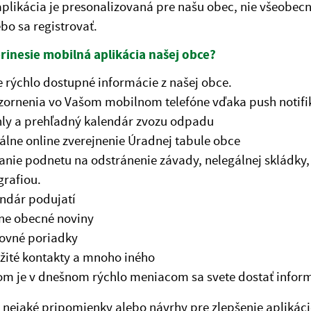
plikácia je presonalizovaná pre našu obec, nie všeobecn
ebo sa registrovať.
rinesie mobilná aplikácia našej obce?
e rýchlo dostupné informácie z našej obce.
ornenia vo Vašom mobilnom telefóne vďaka push notif
ly a prehľadný kalendár zvozu odpadu
álne online zverejnenie Úradnej tabule obce
anie podnetu na odstránenie závady, nelegálnej skládky,
grafiou.
ndár podujatí
ne obecné noviny
ovné poriadky
žité kontakty a mnoho iného
om je v dnešnom rýchlo meniacom sa svete dostať inform
nejaké pripomienky alebo návrhy pre zlepšenie aplikác