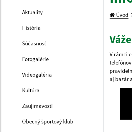
Aktuality
Úvod
História
Váže
Súčasnosť
V rámci e
Fotogalérie
telefónov
pravideln
Videogaléria
aj bazár 
Kultúra
Zaujímavosti
Obecný športový klub