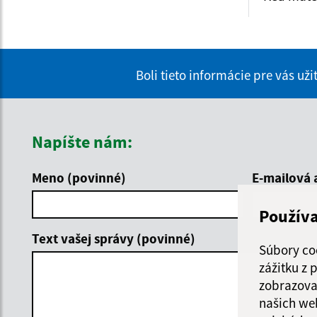
Boli tieto informácie pre vás už
Napíšte nám:
Meno (povinné)
E-mailová 
Použív
Text vašej správy (povinné)
Súbory co
zážitku z
zobrazova
našich we