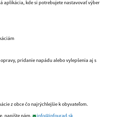
á aplikácia, kde si potrebujete nastavovať výber
ikáciám
 opravy, pridanie napádu alebo vylepšenia aj s
ácie z obce čo najrýchlejšie k obyvateľom.
ie, napíšte nám.
info@infourad.sk