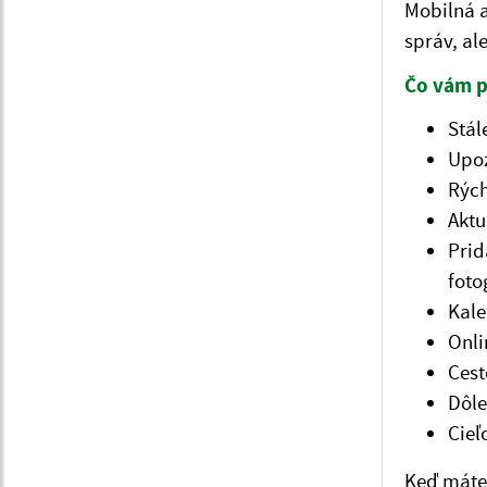
Mobilná a
správ, al
Čo vám p
Stál
Upoz
Rých
Aktu
Prid
foto
Kale
Onli
Cest
Dôle
Cieľ
Keď máte 