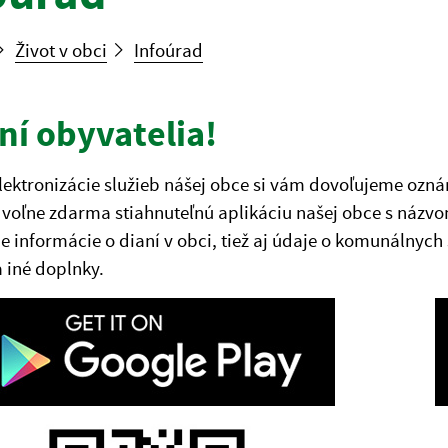
Život v obci
Infoúrad
ní obyvatelia!
lektronizácie služieb nášej obce si vám dovoľujeme ozná
 voľne zdarma stiahnuteľnú aplikáciu našej obce s názv
e informácie o dianí v obci, tiež aj údaje o komunálnych
a iné doplnky.