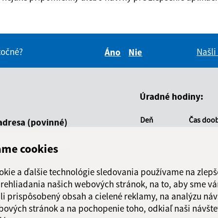
itočné?
Našli
Áno
Nie
Boli tieto informácie pre 
Boli tieto informáci
Úradné hodiny:
Deň
Čas doo
adresa (povinné)
Pondelok:
8:00 - 11
Utorok:
8:00 - 11
ame cookies
Streda:
8:00 - 11
Štvrtok:
8:00 - 11
okie a ďalšie technológie sledovania používame na zlepš
 prehliadania našich webových stránok, na to, aby sme v
Piatok:
8:00 - 11
li prispôsobený obsah a cielené reklamy, na analýzu náv
Obedňajšia prestáv
bových stránok a na pochopenie toho, odkiaľ naši návšte