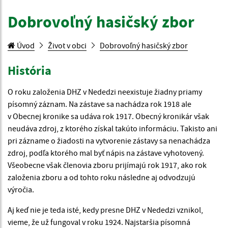
Dobrovoľný hasičský zbor
Úvod
Život v obci
Dobrovoľný hasičský zbor
História
O roku založenia DHZ v Nededzi neexistuje žiadny priamy
písomný záznam. Na zástave sa nachádza rok 1918 ale
v Obecnej kronike sa udáva rok 1917. Obecný kronikár však
neudáva zdroj, z ktorého získal takúto informáciu. Takisto ani
pri zázname o žiadosti na vytvorenie zástavy sa nenachádza
zdroj, podľa ktorého mal byť nápis na zástave vyhotovený.
Všeobecne však členovia zboru prijímajú rok 1917, ako rok
založenia zboru a od tohto roku následne aj odvodzujú
výročia.
Aj keď nie je teda isté, kedy presne DHZ v Nededzi vznikol,
vieme, že už fungoval v roku 1924. Najstaršia písomná