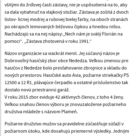
všitými do žrďovej časti zástavy, nie je uspôsobená na to, aby
sa dala vytiahnuť na vlajkový stožiar. Zástava je zošitá z dvoch
listov- lícnej modrej a rubovej bielej farby, na oboch stranách
po okrajoch lemovaných béžovou čipkou a hnedou niťou.
Nachádzajú sa na nej nápisy:„Nech nám je svätý Florián na
pomoci“. „Zástava zhotovená v roku 1991.“
Názov organizácie sa viackrát menil. Jej súčasný názov je
Dobrovoľný hasičský zbor obce Nededza. Veľkou zmenou pre
hasičov z Nededze bolo presťahovanie zbrojnice a skladu do
nových priestorov. Hasičské auto Avia, požiarne striekačky PS
12500 a 12 R1, plávajúce čerpadlo a ostatné príslušenstvo tak
dostalo novú priestrannú garáž.
V roku 2015 zbor eviduje 42 aktívnych členov, z toho 4 ženy.
Veľkou snahou členov výboru je znovuzaloženie požiarneho
družstva mládeže s názvom Plameň.
Požiarne družstvo mužov sa pravidelne zúčastňuje súťaží v
požiarnom útoku, kde dosahujú priemerné výsledky. Jedným