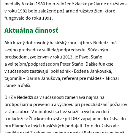
medaily. V roku 1980 bolo založené žiacke požiarne družstvo a
v roku 1981 bolo založené požiarne družstvo žien, ktoré
fungovalo do roku 1991.
Aktuálna činnosť
Ako každý dobrovoľný hasičský zbor, aj ten v Nededzi má
svojho predsedu a veliteľa/podpredsedu. Súčasným
predsedom, zvoleným v roku 2013, je Pavol Staňo
a veliteľom/podpredsedom Peter Staňo. Ďalšie funkcie
v súčasnosti zastávajú: pokladník - Božena Jankovská,
tajomník – Darina Janušová, referent pre mládež - Michal
Janek a ďalší.
DHZ v Nededzi sa v súčasnosti zameriava najmä na
protipožiarnu prevenciu a výchovu pri predchádzaní požiarov
v rámci obce. V minulosti sa tiež snažil o výchovu detí
a mládeže v Žiackom družstve pri DHZ zapájaním družstva do
hry Plameň a iných hasičských podujatí. Toto družstvo ale
zaniklo pred 7 rokmi po zmene v pozícii Referent pre mládež.