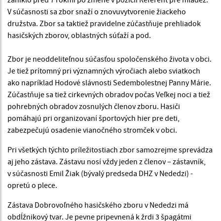
V súčasnosti sa zbor snaží o znovuvytvorenie žiackeho
družstva. Zbor sa taktiež pravidelne zúčastňuje prehliadok
hasičských zborov, oblastných súťaží a pod.
Zbor je neoddeliteľnou súčasťou spoločenského života v obci.
Je tiež prítomný pri významných výročiach alebo sviatkoch
ako napríklad Hodové slávnosti Sedembolestnej Panny Márie.
Zúčastňuje sa tiež cirkevných obradov počas Veľkej noci a tiež
pohrebných obradov zosnulých členov zboru. Hasiči
pomáhajú pri organizovaní športových hier pre deti,
zabezpečujú osadenie vianočného stromček v obci.
Pri všetkých týchto príležitostiach zbor samozrejme sprevádza
aj jeho zástava. Zástavu nosí vždy jeden z členov – zástavník,
v súčasnosti Emil Žiak (bývalý predseda DHZ v Nededzi) -
opretú o plece.
Zástava Dobrovoľného hasičského zboru v Nededzi má
obdĺžnikový tvar. Je pevne pripevnená k žrdi 3 špagátmi