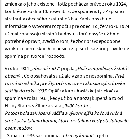
zmienka o jeho existencii totiž pochádza práve z roku 1924,
konkrétne zo dňa 13.novembra. Je spomenutý v Zápisnici
stretnutia obecného zastupiteľstva. Zápis obsahuje
informácie o vytvorení rozpočtu pre obec. To, že v roku 1924
už mal zbor svoju vlastnú budovu, ktorú navyše už bolo
potrebné opraviť, svedčí o tom, že zbor pravdepodobne
vznikol o niečo skôr. V mladších zápisoch sa zbor pravidelne
spomína pri tvorení rozpočtu.
V roku 1934 „
obecná rada
“ prijala
„Požiarnopolicajný štatút
obecný“.
Čo obsahoval sa už ale v zápise nespomína.
Prvá
ručná striekačka pre štyroch mužov – rakúska cylindrovka
slúžila do roku 1935.
Opäť sa kúpa hasičskej striekačky
spomína v roku 1935, kedy už bola naozaj kúpená a to od
Firmy Stárek v Žiline a stála
„9400 korún“.
Potom bola zakúpená väčšia a výkonnejšia kočová ručná
striekačka ťahaná koňmi, ktorú pri ťahaní vody obsluhovalo
osem mužov.
13.marca 1936 sa spomína „
obecný koniar
“ a jeho