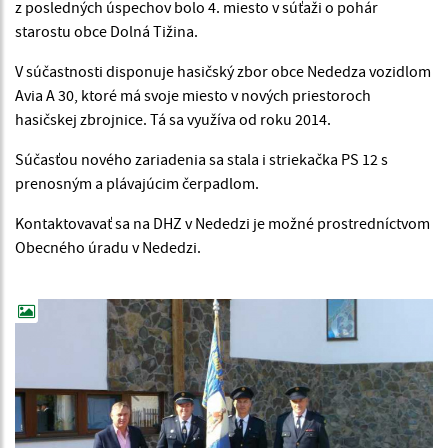
z posledných úspechov bolo 4. miesto v súťaži o pohár
starostu obce Dolná Tižina.
V súčastnosti disponuje hasičský zbor obce Nededza vozidlom
Avia A 30, ktoré má svoje miesto v nových priestoroch
hasičskej zbrojnice. Tá sa využíva od roku 2014.
Súčasťou nového zariadenia sa stala i striekačka PS 12 s
prenosným a plávajúcim čerpadlom.
Kontaktovavať sa na DHZ v Nededzi je možné prostredníctvom
Obecného úradu v Nededzi.