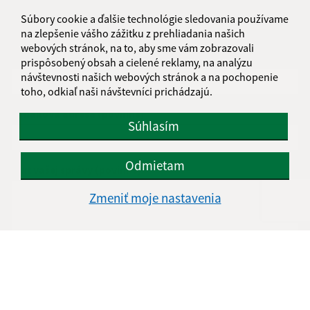
Súbory cookie a ďalšie technológie sledovania používame
Napíšte nám:
na zlepšenie vášho zážitku z prehliadania našich
webových stránok, na to, aby sme vám zobrazovali
Meno (povinné)
prispôsobený obsah a cielené reklamy, na analýzu
návštevnosti našich webových stránok a na pochopenie
toho, odkiaľ naši návštevníci prichádzajú.
E-mailová adresa (povinné)
Súhlasím
Odmietam
Text vašej správy (povinné)
Zmeniť moje nastavenia
Oboznámil som sa so
spracúvaním osobných
údajov