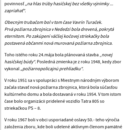
povinnosť
„na hlas trúby hasičskej bez všetky výnimky ...
zapriahať“.
Obecným trubačom bol v tom čase Vavrín Turaček.
Prvá požiarna zbrojnica v Nededzi bola drevená, pokrytá
eternitom. Po zakúpení väčšej kočovej striekačky bola
postavená občanmi nová murovaná požiarna zbrojnica.
Toho istého roku 24.mája bola plánovaná stavba „
novej
hasičskej búdy“.
Posledná zmienka je z roku 1948, kedy zbor
vykonal
„požiarnopolicajnú prehliadku“.
V roku 1951 sa v spolupráci s Miestnym národným výborom
začala stavať nová požiarna zbrojnica, ktorá bola súčasťou
kultúrneho domu a bola dostavaná v roku 1954. V tom istom
čase bolo organizácii pridelené vozidlo Tatra 805 so
striekačkou PS – 8.
V roku 1967 boli v obci usporiadané oslavy 50.- teho výročia
založenia zboru, kde boli udelené aktívnym členom pamätné