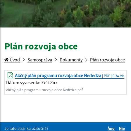
Plán rozvoja obce
Úvod
Samospráva
Dokumenty
Plán rozvoja obce
Akčný plán programu rozvoja obce Nededza
| PDF | 0.34 Mb
Dátum vyvesenia:
23.02.2017
Akčný plán programu rozvoja obce Nededza.pdf
Je táto stránka užitočná?
Áno
Nie