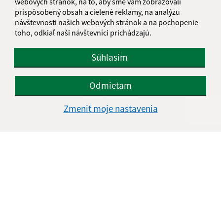
webových stránok, na to, aby sme vám zobrazovali
prispôsobený obsah a cielené reklamy, na analýzu
návštevnosti našich webových stránok a na pochopenie
toho, odkiaľ naši návštevníci prichádzajú.
Súhlasím
Informácie o stránke:
Vyhlásenie o prístupnosti
Odmietam
Autorské práva
Ochrana osobných údajov
Zmeniť moje nastavenia
Navigácia:
Vytlačiť aktuálnu stránku
Mapa stránok
Cookies
Rýchle odkazy:
Naša obec
História