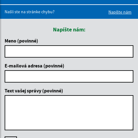
Boli tieto 
Boli 
Našli ste na stránke chybu?
Napíšte nám
Napíšte nám:
Meno (povinné)
E-mailová adresa (povinné)
Text vašej správy (povinné)