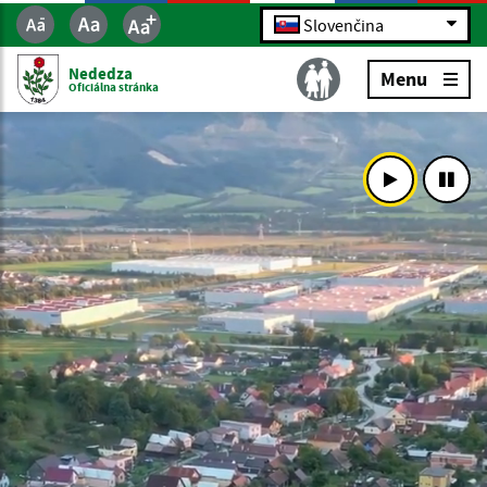
Slovenčina
Nededza
Menu
Oficiálna stránka