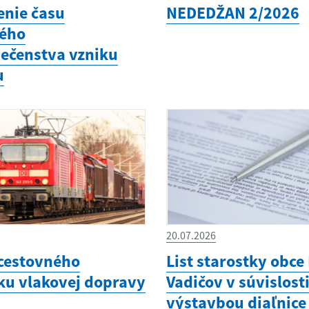
enie času
NEDEDŽAN 2/2026
ého
ečenstva vzniku
u
20.07.2026
cestovného
List starostky obce
ku vlakovej dopravy
Vadičov v súvislosti
výstavbou diaľnice