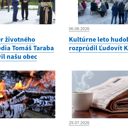
06.08.2026
er životného
Kultúrne leto hudo
edia Tomáš Taraba
rozprúdil Ľudovít 
il našu obec
29.07.2026