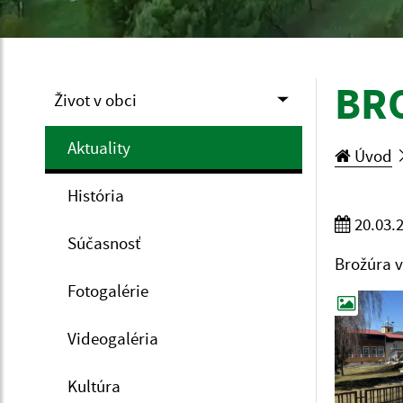
BR
Život v obci
Aktuality
Úvod
História
20.03.
Súčasnosť
Brožúra v
Fotogalérie
Videogaléria
Kultúra