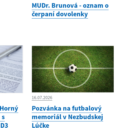
MUDr. Brunová - oznam o
čerpaní dovolenky
16.07.2026
 Horný
Pozvánka na futbalový
 s
memoriál v Nezbudskej
 D3
Lúčke