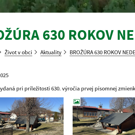
OŽÚRA 630 ROKOV N
Život v obci
Aktuality
BROŽÚRA 630 ROKOV NED
2025
ydaná pri príležitosti 630. výročia prvej písomnej zmienk