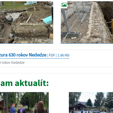
zura 630 rokov Nededze
| PDF | 1.86 Mb
0 rokov Nededze
am aktualít: