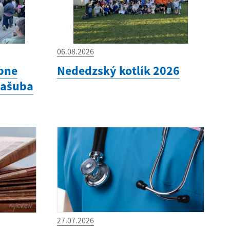
06.08.2026
bne
Nededzský kotlík 2026
Kašuba
27.07.2026