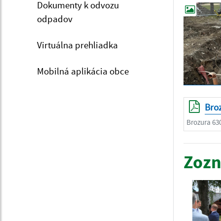
Dokumenty k odvozu
odpadov
Virtuálna prehliadka
Mobilná aplikácia obce
Bro
Brozura 63
Zozn