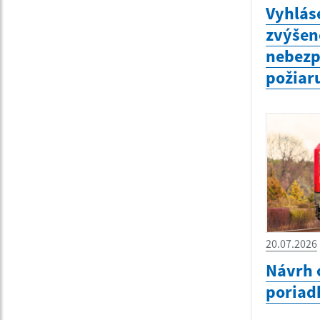
Vyhlás
zvýšen
nebezp
požiar
20.07.2026
Návrh 
poriad