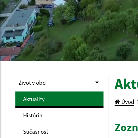
Akt
Život v obci
Aktuality
Úvod
História
Zozn
Súčasnosť