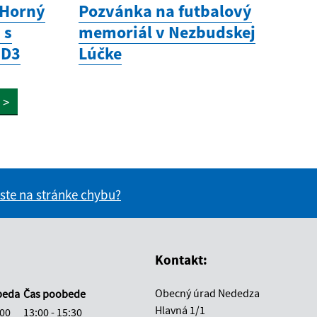
 Horný
Pozvánka na futbalový
 s
memoriál v Nezbudskej
 D3
Lúčke
>
 ste na stránke chybu?
vás užitočné?
e pre vás užitočné?
Kontakt:
Obecný úrad Nededza
beda
Čas poobede
Hlavná 1/1
:00
13:00 - 15:30