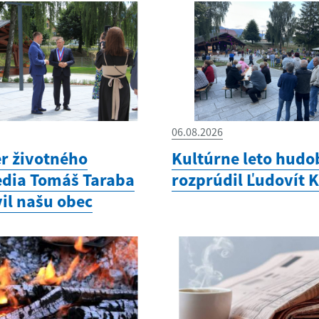
06.08.2026
er životného
Kultúrne leto hudo
edia Tomáš Taraba
rozprúdil Ľudovít 
il našu obec