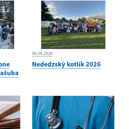
06.08.2026
bne
Nededzský kotlík 2026
Kašuba