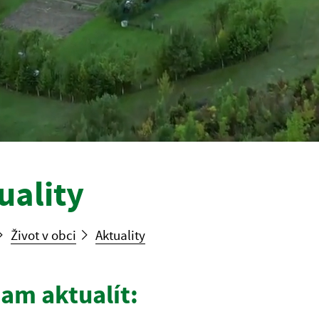
uality
Život v obci
Aktuality
am aktualít: