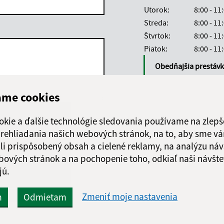
Utorok:
8:00 - 11
Streda:
8:00 - 11
Štvrtok:
8:00 - 11
Piatok:
8:00 - 11
Obedňajšia prestáv
ame cookies
okie a ďalšie technológie sledovania používame na zlepš
Google reCaptcha Response
Odoslať správu
 prehliadania našich webových stránok, na to, aby sme v
li prispôsobený obsah a cielené reklamy, na analýzu náv
bových stránok a na pochopenie toho, odkiaľ naši návšte
jú.
Zmeniť moje nastavenia
m
Odmietam