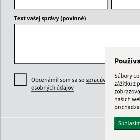
Text vašej správy (povinné)
Použív
Súbory co
Oboznámil som sa so
spracúvaním
zážitku z
osobných údajov
zobrazova
našich we
prichádza
Súhlasí