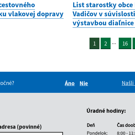
cestovného
List starostky obce
ku vlakovej dopravy
Vadičov v súvislosti
výstavbou diaľnice
...
1
2
16
itočné?
Našli
Áno
Nie
Boli tieto informácie pre 
Boli tieto informáci
Úradné hodiny:
Deň
Čas doo
adresa (povinné)
Pondelok:
8:00 - 11