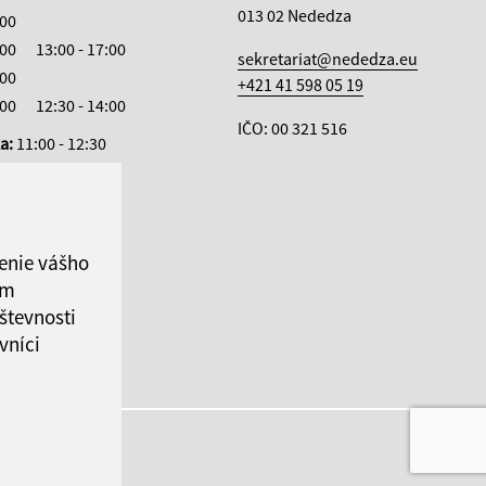
013 02 Nededza
:00
:00
13:00 - 17:00
sekretariat@nededza.eu
:00
+421 41 598 05 19
:00
12:30 - 14:00
IČO: 00 321 516
ka:
11:00 - 12:30
enie vášho
ám
števnosti
vníci