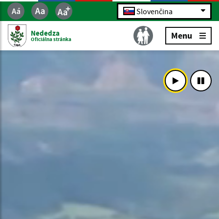
Slovenčina
Nededza
Menu
Oficiálna stránka