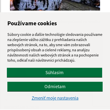
31.07.2026
Vyhlásenie času zvýšeného nebezpečenstva vzniku
Používame cookies
požiaru
Súbory cookie a ďalšie technológie sledovania používame
na zlepšenie vášho zážitku z prehliadania našich
webových stránok, na to, aby sme vám zobrazovali
prispôsobený obsah a cielené reklamy, na analýzu
návštevnosti našich webových stránok a na pochopenie
toho, odkiaľ naši návštevníci prichádzajú.
Súhlasím
Odmietam
Zmeniť moje nastavenia
29.07.2026
NEDEDŽAN 2/2026