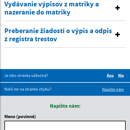
Vydávanie výpisov z matriky a
nazeranie do matriky
Preberanie žiadostí o výpis a odpis
z registra trestov
Je táto stránka užitočná?
Áno
Nie
Boli tieto 
Boli 
Našli ste na stránke chybu?
Napíšte nám
Napíšte nám:
Meno (povinné)