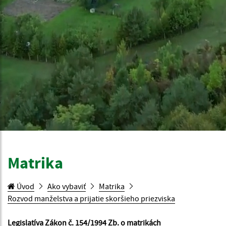
Matrika
Úvod
Ako vybaviť
Matrika
Rozvod manželstva a prijatie skoršieho priezviska
Legislatíva Zákon č. 154/1994 Zb. o matrikách