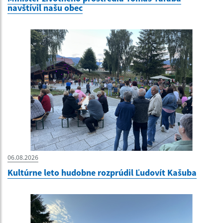
navštívil našu obec
06.08.2026
Kultúrne leto hudobne rozprúdil Ľudovít Kašuba