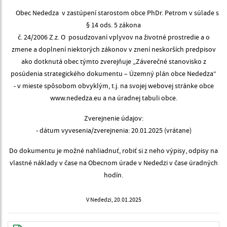
Obec Nededza v zastúpení starostom obce PhDr. Petrom v súlade s
§ 14 ods. 5 zákona
č. 24/2006 Z.z. O posudzovaní vplyvov na životné prostredie a o
zmene a doplnení niektorých zákonov v znení neskorších predpisov
ako dotknutá obec týmto zverejňuje „Záverečné stanovisko z
posúdenia strategického dokumentu – Územný plán obce Nededza“
- v mieste spôsobom obvyklým, t.j. na svojej webovej stránke obce
www.nededza.eu a na úradnej tabuli obce.
Zverejnenie údajov:
- dátum vyvesenia/zverejnenia: 20.01.2025 (vrátane)
Do dokumentu je možné nahliadnuť, robiť si z neho výpisy, odpisy na
vlastné náklady v čase na Obecnom úrade v Nededzi v čase úradných
hodín.
V Nededzi, 20.01.2025