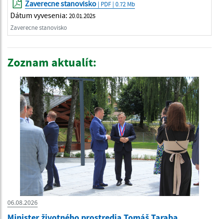
Zaverecne stanovisko
| PDF | 0.72 Mb
Dátum vyvesenia:
20.01.2025
Zaverecne stanovisko
Zoznam aktualít:
06.08.2026
Minister životného prostredia Tomáš Taraba