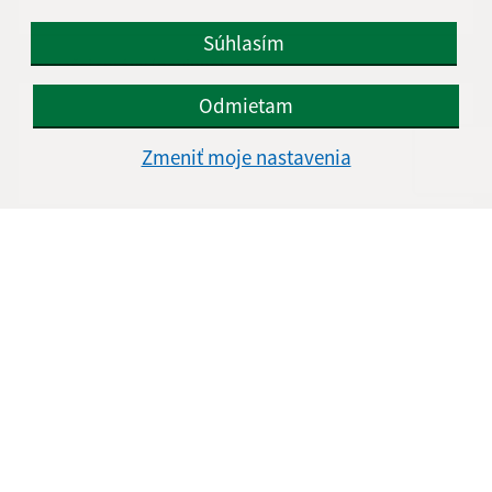
Súhlasím
Text vašej správy (povinné)
Odmietam
Zmeniť moje nastavenia
Oboznámil som sa so
spracúvaním osobných
údajov
Google reCaptcha Response
Odoslať správu
Úradné hodiny:
Deň
Čas doobeda
Čas poobede