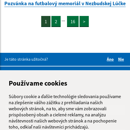
Pozvánka na futbalový memoriál v Nezbudskej Lúčke
...
1
2
16
>
Je táto stránka užitočná?
Áno
Nie
Boli tieto 
Boli 
Našli ste na stránke chybu?
Napíšte nám
Používame cookies
Napíšte nám:
Súbory cookie a ďalšie technológie sledovania používame
Meno (povinné)
na zlepšenie vášho zážitku z prehliadania našich
webových stránok, na to, aby sme vám zobrazovali
prispôsobený obsah a cielené reklamy, na analýzu
návštevnosti našich webových stránok a na pochopenie
E-mailová adresa (povinné)
toho, odkiaľ naši návštevníci prichádzajú.