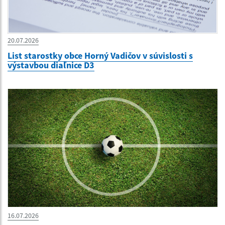
20.07.2026
List starostky obce Horný Vadičov v súvislosti s
výstavbou diaľnice D3
16.07.2026