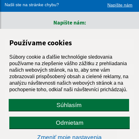
Našli ste na stránke chybu?
Napíšte nám
Napíšte nám:
Meno (povinné)
Používame cookies
Súbory cookie a ďalšie technológie sledovania
E-mailová adresa (povinné)
používame na zlepšenie vášho zážitku z prehliadania
našich webových stránok, na to, aby sme vám
zobrazovali prispôsobený obsah a cielené reklamy, na
analýzu návštevnosti našich webových stránok a na
Text vašej správy (povinné)
pochopenie toho, odkiaľ naši návštevníci prichádzajú.
Súhlasím
Odmietam
Oboznámil som sa so
spracúvaním osobných
Zmeniť moje nastavenia