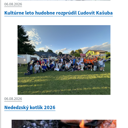
06.08.2026
Kultúrne leto hudobne rozprúdil Ľudovít Kašuba
06.08.2026
Nededzský kotlík 2026