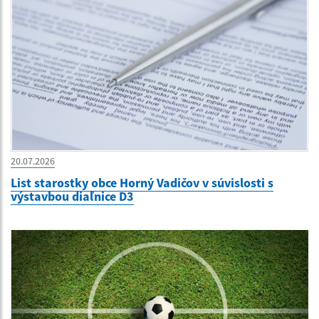
20.07.2026
List starostky obce Horný Vadičov v súvislosti s
výstavbou diaľnice D3