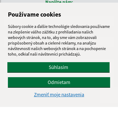
Napíšte nám:
Meno (povinné)
Používame cookies
Súbory cookie a ďalšie technológie sledovania používame
na zlepšenie vášho zážitku z prehliadania našich
E-mailová adresa (povinné)
webových stránok, na to, aby sme vám zobrazovali
prispôsobený obsah a cielené reklamy, na analýzu
návštevnosti našich webových stránok a na pochopenie
toho, odkiaľ naši návštevníci prichádzajú.
Text vašej správy (povinné)
Súhlasím
Odmietam
Zmeniť moje nastavenia
Oboznámil som sa so
spracúvaním osobných
údajov
Google reCaptcha Response
Odoslať správu