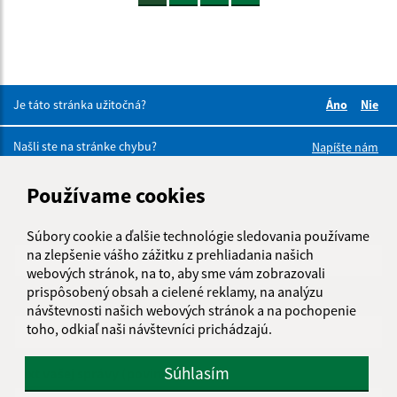
Je táto stránka užitočná?
Áno
Nie
Boli tieto 
Boli 
Našli ste na stránke chybu?
Napíšte nám
Používame cookies
Napíšte nám:
Meno (povinné)
Súbory cookie a ďalšie technológie sledovania používame
na zlepšenie vášho zážitku z prehliadania našich
webových stránok, na to, aby sme vám zobrazovali
prispôsobený obsah a cielené reklamy, na analýzu
E-mailová adresa (povinné)
návštevnosti našich webových stránok a na pochopenie
toho, odkiaľ naši návštevníci prichádzajú.
Súhlasím
Text vašej správy (povinné)