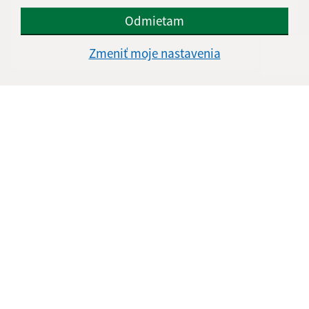
Odmietam
Zmeniť moje nastavenia
Oboznámil som sa so
spracúvaním osobných
údajov
Google reCaptcha Response
Odoslať správu
Úradné hodiny:
Deň
Čas doobeda
Čas poobede
Pondelok:
8:00 - 11:00
13:00 - 15:30
Utorok:
8:00 - 11:00
Streda:
8:00 - 11:00
13:00 - 17:00