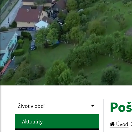
Poš
Život v obci
Aktuality
Úvod