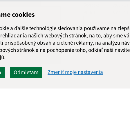
Štvrtok:
8:00 - 11
Piatok:
8:00 - 11
ame cookies
Obedňajšia prestáv
okie a ďalšie technológie sledovania používame na zlepš
 prehliadania našich webových stránok, na to, aby sme v
li prispôsobený obsah a cielené reklamy, na analýzu náv
bových stránok a na pochopenie toho, odkiaľ naši návšte
Google reCaptcha Response
jú.
Odoslať správu
Zmeniť moje nastavenia
m
Odmietam