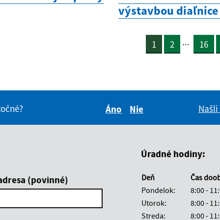
výstavbou diaľnice
...
1
2
16
itočné?
Našli
Áno
Nie
Boli tieto informácie pre 
Boli tieto informáci
Úradné hodiny:
Deň
Čas doo
adresa (povinné)
Pondelok:
8:00 - 11
Utorok:
8:00 - 11
Streda:
8:00 - 11