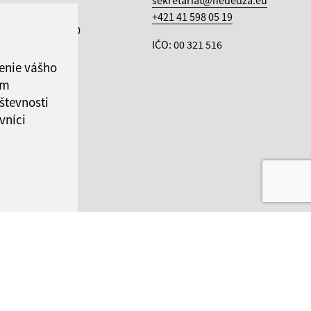
sekretariat@nededza.eu
:00
+421 41 598 05 19
:00
12:30 - 14:00
IČO: 00 321 516
ka:
11:00 - 12:30
enie vášho
ám
števnosti
vníci