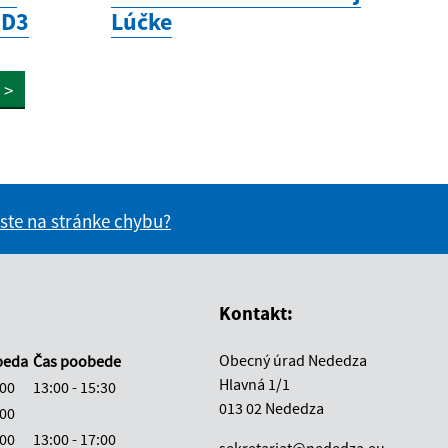
 D3
Lúčke
>
 ste na stránke chybu?
vás užitočné?
e pre vás užitočné?
Kontakt:
Obecný úrad Nededza
beda
Čas poobede
Hlavná 1/1
:00
13:00 - 15:30
013 02 Nededza
:00
:00
13:00 - 17:00