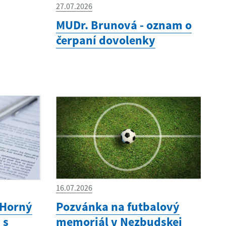
27.07.2026
MUDr. Brunová - oznam o
čerpaní dovolenky
16.07.2026
 Horný
Pozvánka na futbalový
 s
memoriál v Nezbudskej