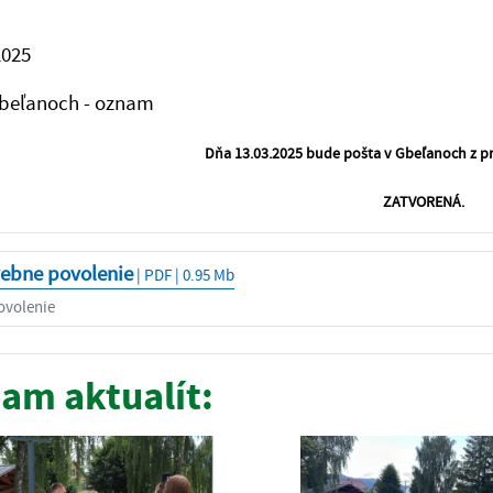
2025
Gbeľanoch - oznam
Dňa 13.03.2025 bude pošta v Gbeľanoch z 
ZATVORENÁ.
vebne povolenie
| PDF | 0.95 Mb
ovolenie
am aktualít: