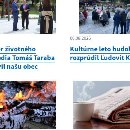
06.08.2026
er životného
Kultúrne leto hudo
edia Tomáš Taraba
rozprúdil Ľudovít 
il našu obec