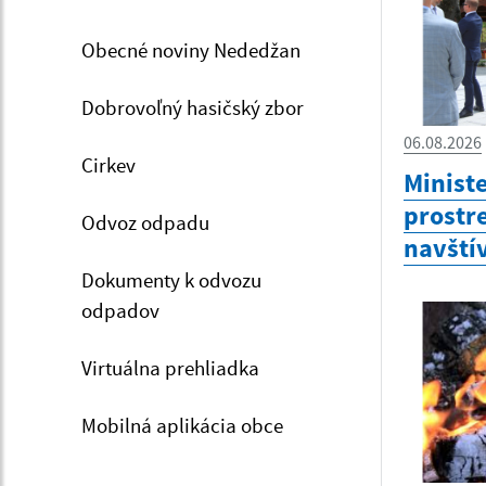
Obecné noviny Nededžan
Dobrovoľný hasičský zbor
06.08.2026
Cirkev
Minist
prostr
Odvoz odpadu
navštív
Dokumenty k odvozu
odpadov
Virtuálna prehliadka
Mobilná aplikácia obce