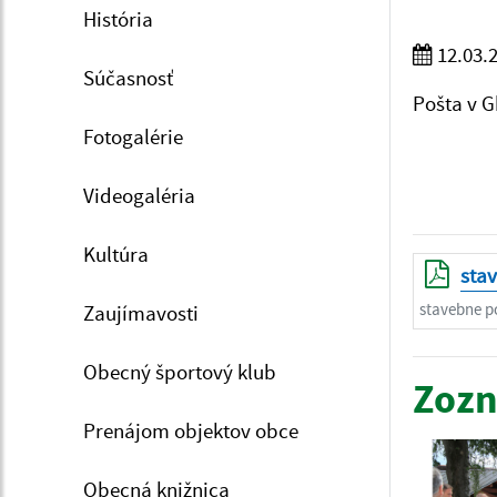
História
12.03.
Súčasnosť
Pošta v 
Fotogalérie
Videogaléria
Kultúra
sta
stavebne p
Zaujímavosti
Obecný športový klub
Zozn
Prenájom objektov obce
Obecná knižnica