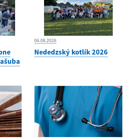
06.08.2026
bne
Nededzský kotlík 2026
Kašuba