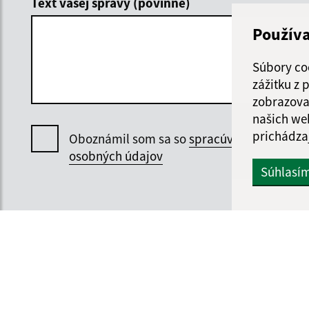
Text vašej správy (povinné)
Použív
Súbory co
zážitku z
zobrazova
našich we
prichádza
Oboznámil som sa so
spracúvaním
osobných údajov
Súhlasí