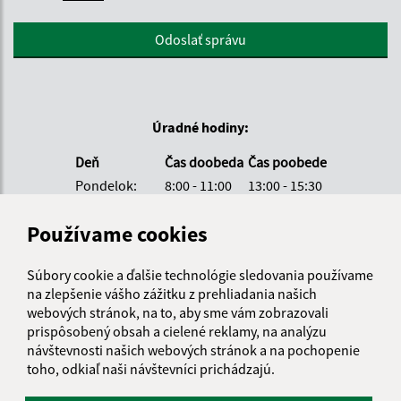
Google reCaptcha Response
Odoslať správu
Úradné hodiny:
Deň
Čas doobeda
Čas poobede
Pondelok:
8:00 - 11:00
13:00 - 15:30
Utorok:
8:00 - 11:00
Používame cookies
Streda:
8:00 - 11:00
13:00 - 17:00
Štvrtok:
8:00 - 11:00
Súbory cookie a ďalšie technológie sledovania používame
Piatok:
8:00 - 11:00
12:30 - 14:00
na zlepšenie vášho zážitku z prehliadania našich
Obedňajšia prestávka:
11:00 - 12:30
webových stránok, na to, aby sme vám zobrazovali
prispôsobený obsah a cielené reklamy, na analýzu
návštevnosti našich webových stránok a na pochopenie
toho, odkiaľ naši návštevníci prichádzajú.
Kontakt: