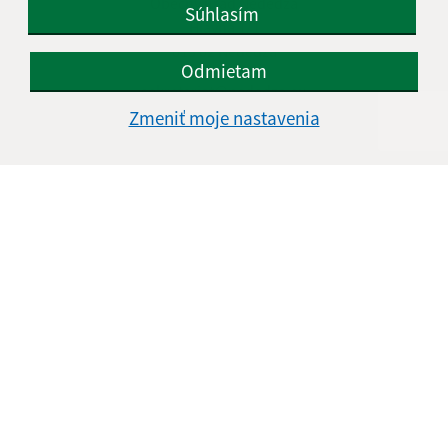
Obecný úrad Nededza
Súhlasím
Hlavná 1/1
013 02 Nededza
Odmietam
sekretariat@nededza.eu
+421 41 598 05 19
Zmeniť moje nastavenia
IČO: 00 321 516