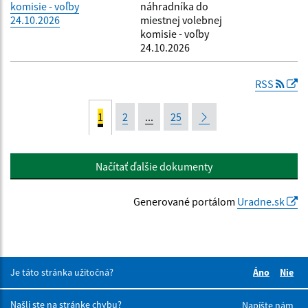
komisie - voľby
náhradníka do
24.10.2026
miestnej volebnej
komisie - voľby
24.10.2026
RSS
1
2
...
25
Načítať ďalšie dokumenty
Generované portálom
Uradne.sk
Je táto stránka užitočná?
Áno
Nie
Boli tieto 
Boli 
Našli ste na stránke chybu?
Napíšte nám