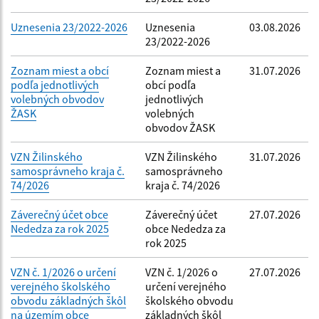
Uznesenia 23/2022-2026
Uznesenia
03.08.2026
23/2022-2026
Zoznam miest a obcí
Zoznam miest a
31.07.2026
podľa jednotlivých
obcí podľa
volebných obvodov
jednotlivých
ŽASK
volebných
obvodov ŽASK
VZN Žilinského
VZN Žilinského
31.07.2026
samosprávneho kraja č.
samosprávneho
74/2026
kraja č. 74/2026
Záverečný účet obce
Záverečný účet
27.07.2026
Nededza za rok 2025
obce Nededza za
rok 2025
VZN č. 1/2026 o určení
VZN č. 1/2026 o
27.07.2026
verejného školského
určení verejného
obvodu základných škôl
školského obvodu
na územím obce
základných škôl