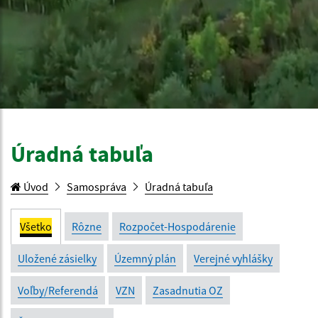
Úradná tabuľa
Úvod
Samospráva
Úradná tabuľa
Všetko
Rôzne
Rozpočet-Hospodárenie
Uložené zásielky
Územný plán
Verejné vyhlášky
Voľby/Referendá
VZN
Zasadnutia OZ