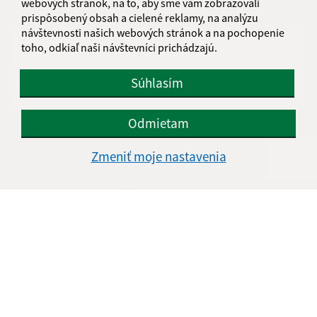
webových stránok, na to, aby sme vám zobrazovali
prispôsobený obsah a cielené reklamy, na analýzu
Text vašej správy (povinné)
návštevnosti našich webových stránok a na pochopenie
toho, odkiaľ naši návštevníci prichádzajú.
Súhlasím
Odmietam
Oboznámil som sa so
spracúvaním osobných
údajov
Zmeniť moje nastavenia
Google reCaptcha Response
Odoslať správu
Úradné hodiny:
Deň
Čas doobeda
Čas poobede
Pondelok:
8:00 - 11:00
13:00 - 15:30