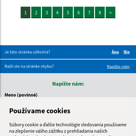
1
2
3
4
5
6
7
8
>
Je táto stránka užitočná?
Áno
Nie
Boli tieto 
Boli 
Našli ste na stránke chybu?
Napíšte nám
Napíšte nám:
Meno (povinné)
Používame cookies
E-mailová adresa (povinné)
Súbory cookie a ďalšie technológie sledovania používame
na zlepšenie vášho zážitku z prehliadania našich