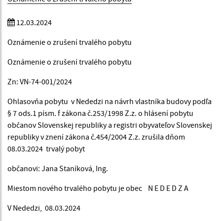
12.03.2024
Oznámenie o zrušení trvalého pobytu
Oznámenie o zrušení trvalého pobytu
Zn: VN-74-001/2024
Ohlasovňa pobytu v Nededzi na návrh vlastníka budovy podľa
§ 7 ods.1 písm. f zákona č.253/1998 Z.z. o hlásení pobytu
občanov Slovenskej republiky a registri obyvateľov Slovenskej
republiky v znení zákona č.454/2004 Z.z. zrušila dňom
08.03.2024 trvalý pobyt
občanovi: Jana Staníková, Ing.
Miestom nového trvalého pobytu je obec N E D E D Z A
V Nededzi, 08.03.2024