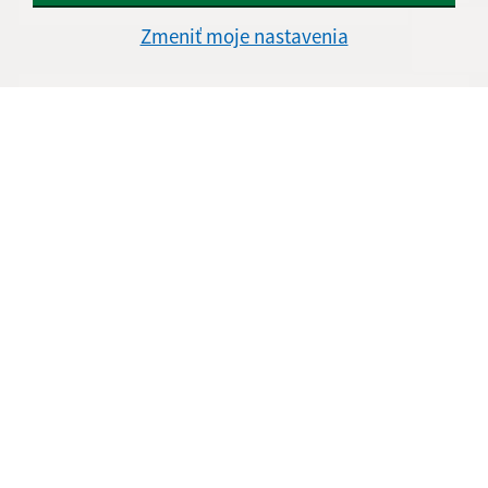
Zmeniť moje nastavenia
Text vašej správy (povinné)
Oboznámil som sa so
spracúvaním osobných
údajov
Google reCaptcha Response
Odoslať správu
Úradné hodiny:
Deň
Čas doobeda
Čas poobede