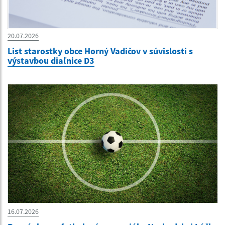
20.07.2026
List starostky obce Horný Vadičov v súvislosti s
výstavbou diaľnice D3
16.07.2026