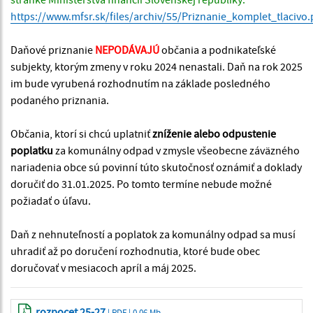
https://www.mfsr.sk/files/archiv/55/Priznanie_komplet_tlacivo.
Daňové priznanie
NEPODÁVAJÚ
občania a podnikateľské
subjekty, ktorým zmeny v roku 2024 nenastali. Daň na rok 2025
im bude vyrubená rozhodnutím na základe posledného
podaného priznania.
Občania, ktorí si chcú uplatniť
zníženie alebo odpustenie
poplatku
za komunálny odpad v zmysle všeobecne záväzného
nariadenia obce sú povinní túto skutočnosť oznámiť a doklady
doručiť do 31.01.2025. Po tomto termíne nebude možné
požiadať o úľavu.
Daň z nehnuteľností a poplatok za komunálny odpad sa musí
uhradiť až po doručení rozhodnutia, ktoré bude obec
doručovať v mesiacoch apríl a máj 2025.
rozpocet 25-27
| PDF | 0.06 Mb