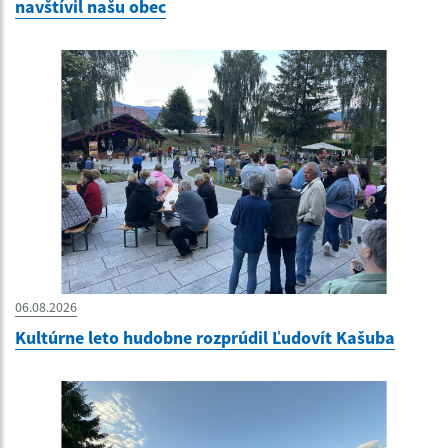
navštívil našu obec
06.08.2026
Kultúrne leto hudobne rozprúdil Ľudovít Kašuba