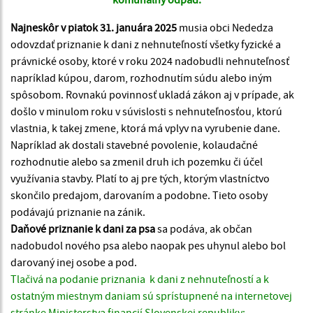
Najneskôr v piatok 31. januára 2025
musia obci Nededza
odovzdať priznanie k dani z nehnuteľností všetky fyzické a
právnické osoby, ktoré v roku 2024 nadobudli nehnuteľnosť
napríklad kúpou, darom, rozhodnutím súdu alebo iným
spôsobom. Rovnakú povinnosť ukladá zákon aj v prípade, ak
došlo v minulom roku v súvislosti s nehnuteľnosťou, ktorú
vlastnia, k takej zmene, ktorá má vplyv na vyrubenie dane.
Napríklad ak dostali stavebné povolenie, kolaudačné
rozhodnutie alebo sa zmenil druh ich pozemku či účel
využívania stavby. Platí to aj pre tých, ktorým vlastníctvo
skončilo predajom, darovaním a podobne. Tieto osoby
podávajú priznanie na zánik.
Daňové priznanie k dani za psa
sa podáva, ak občan
nadobudol nového psa alebo naopak pes uhynul alebo bol
darovaný inej osobe a pod.
Tlačivá na podanie priznania k dani z nehnuteľností a k
ostatným miestnym daniam sú sprístupnené na internetovej
stránke Ministerstva financií Slovenskej republiky: