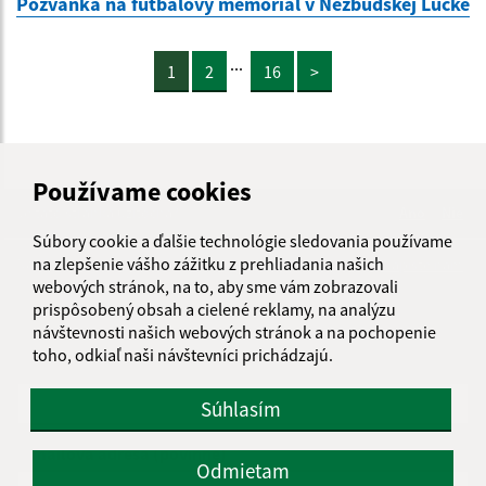
Pozvánka na futbalový memoriál v Nezbudskej Lúčke
...
1
2
16
>
Používame cookies
Je táto stránka užitočná?
Áno
Nie
Boli tieto 
Boli 
Súbory cookie a ďalšie technológie sledovania používame
na zlepšenie vášho zážitku z prehliadania našich
Našli ste na stránke chybu?
Napíšte nám
webových stránok, na to, aby sme vám zobrazovali
prispôsobený obsah a cielené reklamy, na analýzu
Napíšte nám:
návštevnosti našich webových stránok a na pochopenie
toho, odkiaľ naši návštevníci prichádzajú.
Meno (povinné)
Súhlasím
E-mailová adresa (povinné)
Odmietam