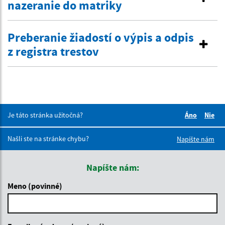
nazeranie do matriky
Preberanie žiadostí o výpis a odpis
z registra trestov
Je táto stránka užitočná?
Áno
Nie
Boli tieto 
Boli 
Našli ste na stránke chybu?
Napíšte nám
Napíšte nám:
Meno (povinné)