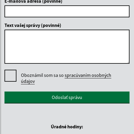
E-mailová adresa (povinné)
Text vašej správy (povinné)
Oboznámil som sa so
spracúvaním osobných
údajov
Google reCaptcha Response
Odoslať správu
Úradné hodiny: