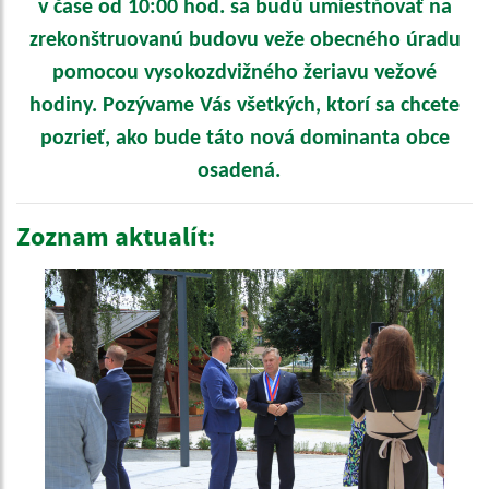
v čase od 10:00 hod. sa budú umiestňovať na
zrekonštruovanú budovu veže obecného úradu
pomocou vysokozdvižného žeriavu vežové
hodiny. Pozývame Vás všetkých, ktorí sa chcete
pozrieť, ako bude táto nová dominanta obce
osadená.
Zoznam aktualít: