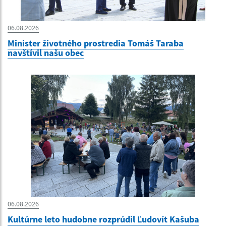
06.08.2026
Minister životného prostredia Tomáš Taraba
navštívil našu obec
06.08.2026
Kultúrne leto hudobne rozprúdil Ľudovít Kašuba