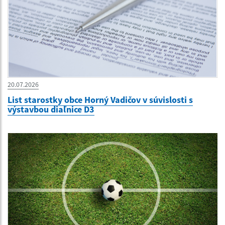
20.07.2026
List starostky obce Horný Vadičov v súvislosti s
výstavbou diaľnice D3