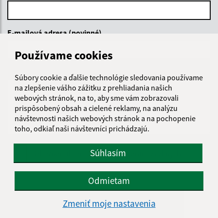
E-mailová adresa (povinné)
Používame cookies
Text vašej správy (povinné)
Súbory cookie a ďalšie technológie sledovania používame
na zlepšenie vášho zážitku z prehliadania našich
webových stránok, na to, aby sme vám zobrazovali
prispôsobený obsah a cielené reklamy, na analýzu
návštevnosti našich webových stránok a na pochopenie
toho, odkiaľ naši návštevníci prichádzajú.
Súhlasím
Oboznámil som sa so
spracúvaním osobných
údajov
Odmietam
Google reCaptcha Response
Odoslať správu
Zmeniť moje nastavenia