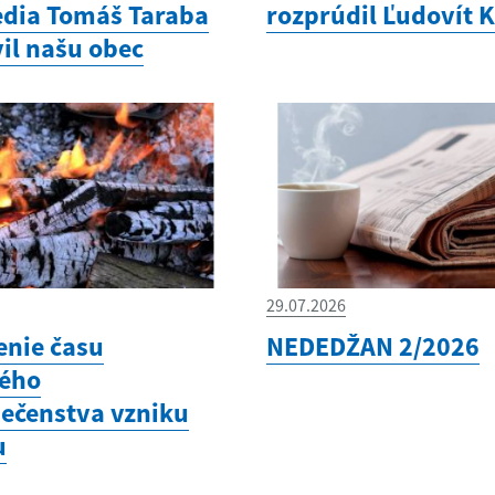
edia Tomáš Taraba
rozprúdil Ľudovít 
il našu obec
29.07.2026
enie času
NEDEDŽAN 2/2026
ého
ečenstva vzniku
u