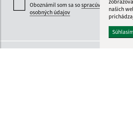
zobrazova
Oboznámil som sa so
spracúvaním
našich we
osobných údajov
prichádza
Súhlasí