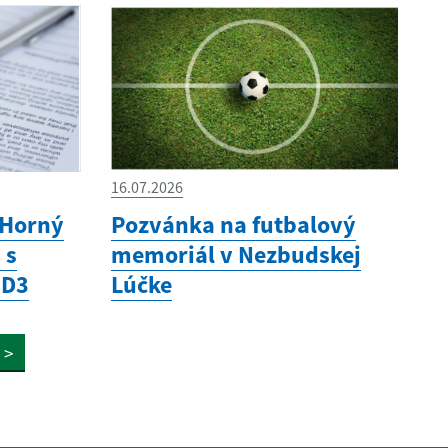
16.07.2026
 Horný
Pozvánka na futbalový
 s
memoriál v Nezbudskej
 D3
Lúčke
>