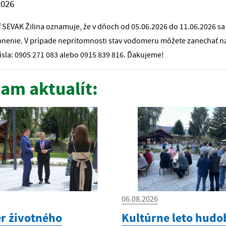
2026
 SEVAK Žilina oznamuje, že v dňoch od 05.06.2026 do 11.06.2026 s
upnenie. V prípade neprítomnosti stav vodomeru môžete zanechať na
ísla: 0905 271 083 alebo 0915 839 816. Ďakujeme!
am aktualít:
06.08.2026
er životného
Kultúrne leto hudo