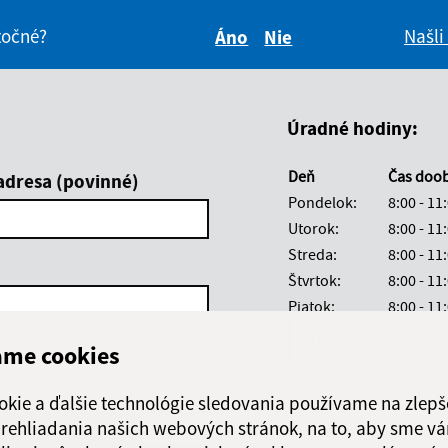
itočné?
Našli
Áno
Nie
Boli tieto informácie pre 
Boli tieto informáci
Úradné hodiny:
Deň
Čas doo
adresa (povinné)
Pondelok:
8:00 - 11
Utorok:
8:00 - 11
Streda:
8:00 - 11
Štvrtok:
8:00 - 11
Piatok:
8:00 - 11
Obedňajšia prestáv
ame cookies
okie a ďalšie technológie sledovania používame na zlepš
 prehliadania našich webových stránok, na to, aby sme v