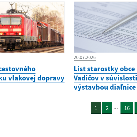
20.07.2026
cestovného
List starostky obce
ku vlakovej dopravy
Vadičov v súvislosti
výstavbou diaľnice
...
1
2
16