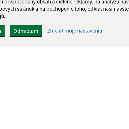
li prispôsobený obsah a cielené reklamy, na analýzu náv
Google reCaptcha Response
Odoslať správu
bových stránok a na pochopenie toho, odkiaľ naši návšte
jú.
Zmeniť moje nastavenia
m
Odmietam