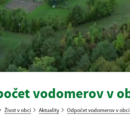
očet vodomerov v ob
Život v obci
Aktuality
Odpočet vodomerov v obci