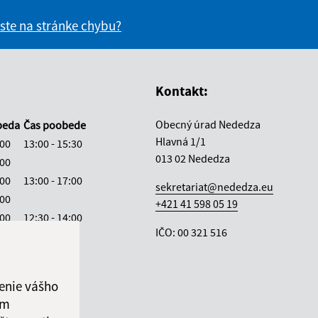
 ste na stránke chybu?
vás užitočné?
e pre vás užitočné?
Kontakt:
Obecný úrad Nededza
beda
Čas poobede
Hlavná 1/1
:00
13:00 - 15:30
013 02 Nededza
:00
:00
13:00 - 17:00
sekretariat@nededza.eu
:00
+421 41 598 05 19
:00
12:30 - 14:00
IČO: 00 321 516
ka:
11:00 - 12:30
enie vášho
ám