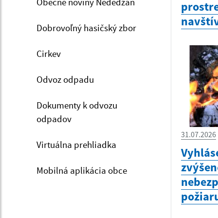
Obecné noviny Nededžan
prostr
navštív
Dobrovoľný hasičský zbor
Cirkev
Odvoz odpadu
Dokumenty k odvozu
odpadov
31.07.2026
Virtuálna prehliadka
Vyhlás
zvýšen
Mobilná aplikácia obce
nebezp
požiar