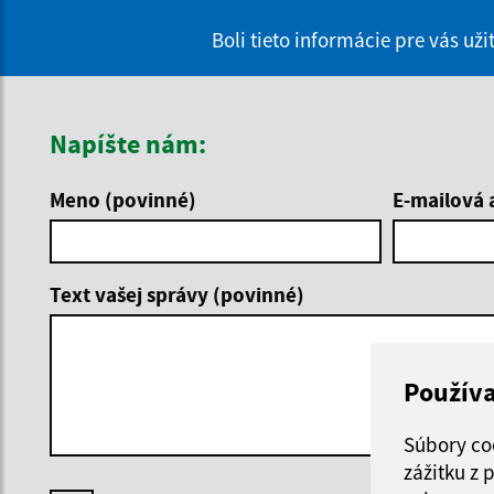
Boli tieto informácie pre vás už
Napíšte nám:
Meno (povinné)
E-mailová 
Text vašej správy (povinné)
Použív
Súbory co
zážitku z