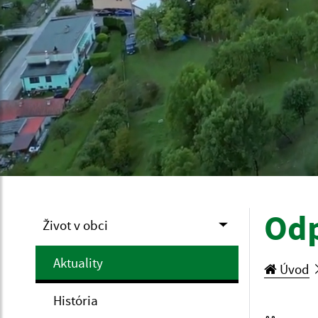
Odp
Život v obci
Aktuality
Úvod
História