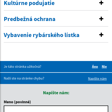
Kultúrne podujatie
Predbežná ochrana
Vybavenie rybárského lístka
Je táto stránka užitočná?
Áno
Nie
Boli tieto 
Boli 
Našli ste na stránke chybu?
Napíšte nám
Napíšte nám:
Meno (povinné)