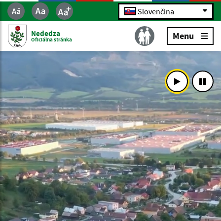
Slovenčina
Nededza
Menu
Oficiálna stránka