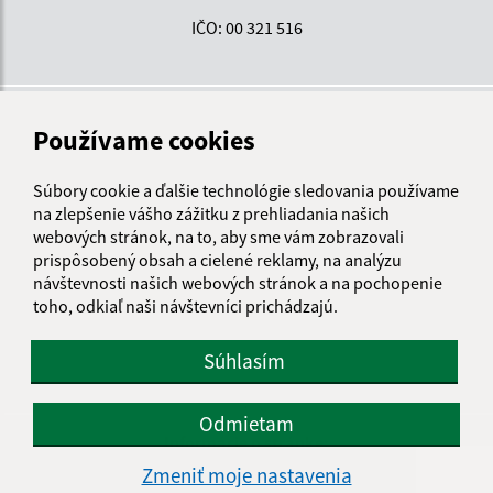
IČO: 00 321 516
Používame cookies
Súbory cookie a ďalšie technológie sledovania používame
na zlepšenie vášho zážitku z prehliadania našich
webových stránok, na to, aby sme vám zobrazovali
prispôsobený obsah a cielené reklamy, na analýzu
návštevnosti našich webových stránok a na pochopenie
toho, odkiaľ naši návštevníci prichádzajú.
Súhlasím
Odmietam
Informácie o stránke:
Zmeniť moje nastavenia
Vyhlásenie o prístupnosti