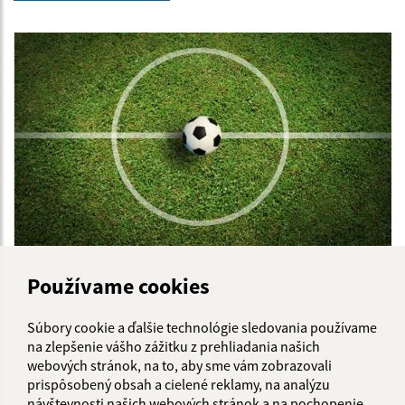
16.07.2026
Používame cookies
Pozvánka na futbalový memoriál v Nezbudskej Lúčke
Súbory cookie a ďalšie technológie sledovania používame
...
1
2
16
>
na zlepšenie vášho zážitku z prehliadania našich
webových stránok, na to, aby sme vám zobrazovali
prispôsobený obsah a cielené reklamy, na analýzu
návštevnosti našich webových stránok a na pochopenie