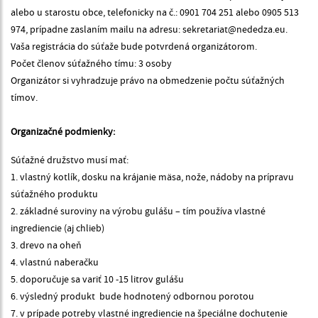
alebo u starostu obce, telefonicky na č.: 0901 704 251 alebo 0905 513
974, prípadne zaslaním mailu na adresu: sekretariat@nededza.eu.
Vaša registrácia do súťaže bude potvrdená organizátorom.
Počet členov súťažného tímu: 3 osoby
Organizátor si vyhradzuje právo na obmedzenie počtu súťažných
tímov.
Organizačné podmienky:
Súťažné družstvo musí mať:
1. vlastný kotlík, dosku na krájanie mäsa, nože, nádoby na prípravu
súťažného produktu
2. základné suroviny na výrobu gulášu – tím používa vlastné
ingrediencie (aj chlieb)
3. drevo na oheň
4. vlastnú naberačku
5. doporučuje sa variť 10 -15 litrov gulášu
6. výsledný produkt bude hodnotený odbornou porotou
7. v prípade potreby vlastné ingrediencie na špeciálne dochutenie