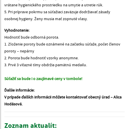
vrátane hygienického prostriedku na umytie a utretie rúk.
5. Pri príprave pokrmu sa súťažiaci zaväzuje dodržiavať zásady
osobnej hygieny. Ženy musia mať zopnuté vlasy.
Vyhodnotenie:
Hodnotiť bude odborná porota.
1. Zloženie poroty bude oznámené na začiatku súťaže, počet členov
poroty – nepárny
2. Porota bude hodnotiť vzorky anonymne.
3. Prvé 3 víťazné tímy obdržia pamätnú medailu.
Súťažiť sa bude i o zaujímavé ceny v tombole!
Ďalšie informácie:
V prípade ďalších informácii môžete kontaktovať obecný úrad – Alica
Hodásová.
Zoznam aktualít: