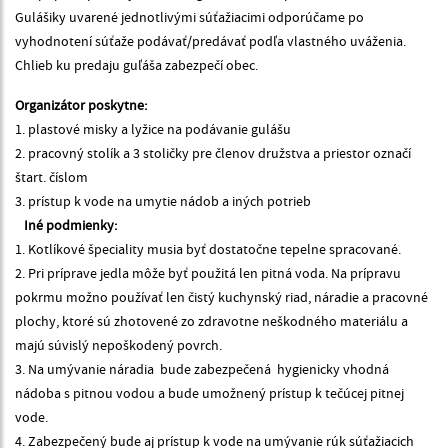
Gulášiky uvarené jednotlivými súťažiacimi odporúčame po
vyhodnotení súťaže podávať/predávať podľa vlastného uváženia.
Chlieb ku predaju guľáša zabezpečí obec.
Organizátor poskytne:
1. plastové misky a lyžice na podávanie gulášu
2. pracovný stolík a 3 stoličky pre členov družstva a priestor označí
štart. číslom
3. prístup k vode na umytie nádob a iných potrieb
Iné podmienky:
1. Kotlíkové špeciality musia byť dostatočne tepelne spracované.
2. Pri príprave jedla môže byť použitá len pitná voda. Na prípravu
pokrmu možno používať len čistý kuchynský riad, náradie a pracovné
plochy, ktoré sú zhotovené zo zdravotne neškodného materiálu a
majú súvislý nepoškodený povrch.
3. Na umývanie náradia bude zabezpečená hygienicky vhodná
nádoba s pitnou vodou a bude umožnený prístup k tečúcej pitnej
vode.
4. Zabezpečený bude aj prístup k vode na umývanie rúk súťažiacich