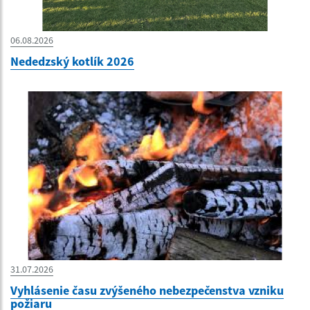
06.08.2026
Nededzský kotlík 2026
31.07.2026
Vyhlásenie času zvýšeného nebezpečenstva vzniku
požiaru