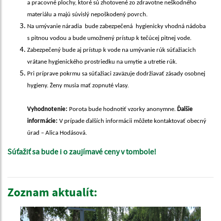
a pracovné plochy, ktoré sú zhotovené zo zdravotne neškodného
materiálu a majú súvislý nepoškodený povrch.
Na umývanie náradia bude zabezpečená hygienicky vhodná nádoba
s pitnou vodou a bude umožnený prístup k tečúcej pitnej vode.
Zabezpečený bude aj prístup k vode na umývanie rúk súťažiacich
vrátane hygienického prostriedku na umytie a utretie rúk.
Pri príprave pokrmu sa súťažiaci zaväzuje dodržiavať zásady osobnej
hygieny. Ženy musia mať zopnuté vlasy.
Vyhodnotenie:
Porota bude hodnotiť vzorky anonymne.
Ďalšie
informácie:
V prípade ďalších informácii môžete kontaktovať obecný
úrad – Alica Hodásová.
Súťažiť sa bude i o zaujímavé ceny v tombole!
Zoznam aktualít: