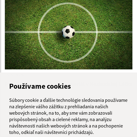
16.07.2026
Pozvánka na futbalový memoriál v Nezbudskej Lúčke
Používame cookies
Súbory cookie a ďalšie technológie sledovania používame
...
1
2
16
>
na zlepšenie vášho zážitku z prehliadania našich
webových stránok, na to, aby sme vám zobrazovali
prispôsobený obsah a cielené reklamy, na analýzu
návštevnosti našich webových stránok a na pochopenie
toho, odkiaľ naši návštevníci prichádzajú.