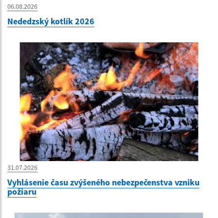
06.08.2026
Nededzský kotlík 2026
31.07.2026
Vyhlásenie času zvýšeného nebezpečenstva vzniku
požiaru