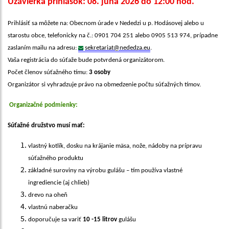
Uzávierka prihlášok: 08. júna 2026 do 12:00 hod.
Prihlásiť sa môžete na: Obecnom úrade v Nededzi u p. Hodásovej alebo u
starostu obce, telefonicky na č.: 0901 704 251 alebo 0905 513 974, prípadne
zaslaním mailu na adresu:
sekretariat@nededza.eu
.
Vaša registrácia do súťaže bude potvrdená organizátorom.
Počet členov súťažného tímu:
3 osoby
Organizátor si vyhradzuje právo na obmedzenie počtu súťažných tímov.
Organizačné podmienky:
Súťažné družstvo musí mať:
vlastný kotlík, dosku na krájanie mäsa, nože, nádoby na prípravu
súťažného produktu
základné suroviny na výrobu gulášu – tím používa vlastné
ingrediencie (aj chlieb)
drevo na oheň
vlastnú naberačku
doporučuje sa variť
10 -15 litrov
gulášu