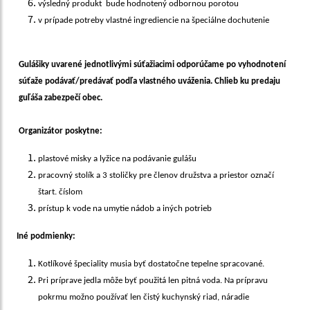
výsledný produkt bude hodnotený odbornou porotou
v prípade potreby vlastné ingrediencie na špeciálne dochutenie
Gulášiky uvarené jednotlivými súťažiacimi odporúčame po vyhodnotení
súťaže podávať/predávať podľa vlastného uváženia. Chlieb ku predaju
guľáša zabezpečí obec.
Organizátor poskytne:
plastové misky a lyžice na podávanie gulášu
pracovný stolík a 3 stoličky pre členov družstva a priestor označí
štart. číslom
prístup k vode na umytie nádob a iných potrieb
Iné podmienky:
Kotlíkové špeciality musia byť dostatočne tepelne spracované.
Pri príprave jedla môže byť použitá len pitná voda. Na prípravu
pokrmu možno používať len čistý kuchynský riad, náradie