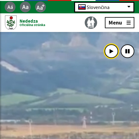
Slovenčina
Nededza
Menu
Oficiálna stránka