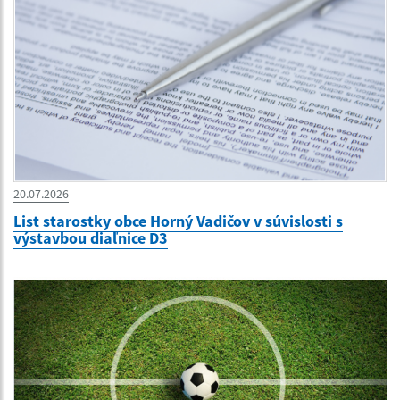
20.07.2026
List starostky obce Horný Vadičov v súvislosti s
výstavbou diaľnice D3