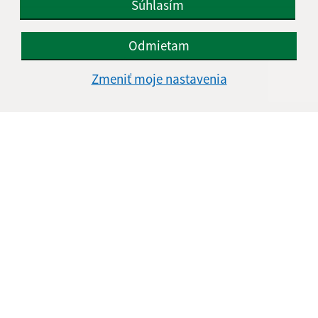
Súhlasím
Odmietam
Úradné hodiny:
Zmeniť moje nastavenia
Deň
Čas doobeda
Čas poobede
Pondelok:
8:00 - 11:00
13:00 - 15:30
Utorok:
8:00 - 11:00
Streda:
8:00 - 11:00
13:00 - 17:00
Štvrtok:
8:00 - 11:00
Piatok:
8:00 - 11:00
12:30 - 14:00
Obedňajšia prestávka:
11:00 - 12:30
Kontakt:
Obecný úrad Nededza
Hlavná 1/1
013 02 Nededza