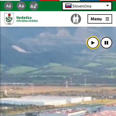
Slovenčina
Nededza
Menu
Oficiálna stránka