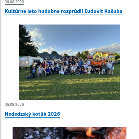
06.08.2026
Kultúrne leto hudobne rozprúdil Ľudovít Kašuba
06.08.2026
Nededzský kotlík 2026