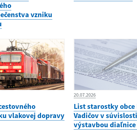
ého
ečenstva vzniku
u
20.07.2026
cestovného
List starostky obce
ku vlakovej dopravy
Vadičov v súvislosti
výstavbou diaľnice