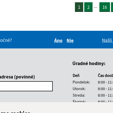
...
1
2
16
itočné?
Našli
Áno
Nie
Boli tieto informácie pre 
Boli tieto informáci
Úradné hodiny:
Deň
Čas doo
adresa (povinné)
Pondelok:
8:00 - 11
Utorok:
8:00 - 11
Streda:
8:00 - 11
Štvrtok:
8:00 - 11
Piatok:
8:00 - 11