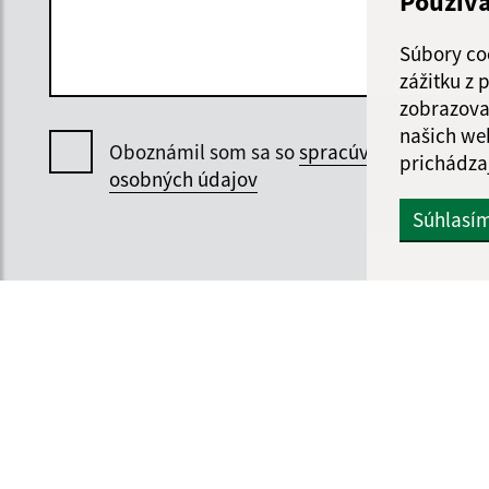
Použív
Súbory co
zážitku z
zobrazova
našich we
Oboznámil som sa so
spracúvaním
prichádza
osobných údajov
Súhlasí