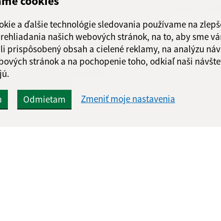
ame cookies
Obedňajšia prestáv
okie a ďalšie technológie sledovania používame na zlepš
 prehliadania našich webových stránok, na to, aby sme v
li prispôsobený obsah a cielené reklamy, na analýzu náv
bových stránok a na pochopenie toho, odkiaľ naši návšte
Google reCaptcha Response
Odoslať správu
jú.
Zmeniť moje nastavenia
m
Odmietam