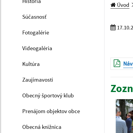
História
Úvod
Súčasnosť
17.10.
Fotogalérie
Videogaléria
Návr
Kultúra
Zaujímavosti
Zozn
Obecný športový klub
Prenájom objektov obce
Obecná knižnica