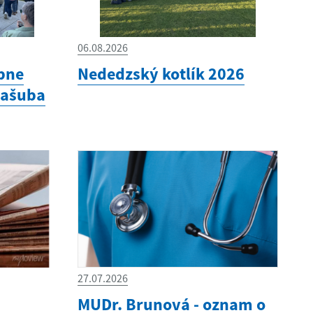
06.08.2026
bne
Nededzský kotlík 2026
Kašuba
27.07.2026
MUDr. Brunová - oznam o