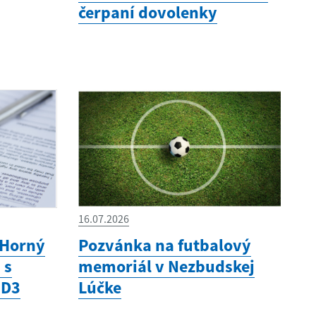
čerpaní dovolenky
16.07.2026
 Horný
Pozvánka na futbalový
 s
memoriál v Nezbudskej
 D3
Lúčke