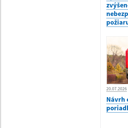
zvýšen
nebezp
požiar
20.07.2026
Návrh 
poriad