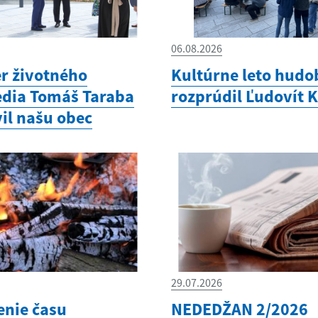
06.08.2026
er životného
Kultúrne leto hudo
edia Tomáš Taraba
rozprúdil Ľudovít 
il našu obec
29.07.2026
enie času
NEDEDŽAN 2/2026