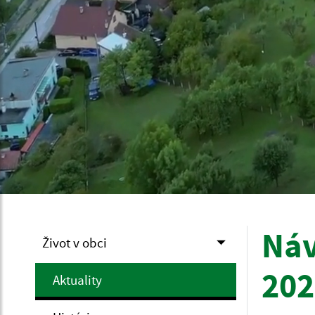
Náv
Život v obci
202
Aktuality