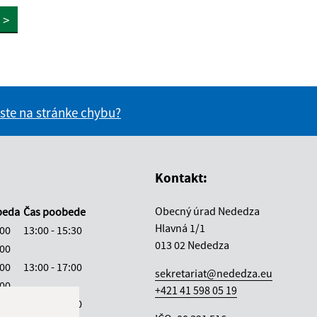
>
 ste na stránke chybu?
vás užitočné?
e pre vás užitočné?
Kontakt:
Obecný úrad Nededza
beda
Čas poobede
Hlavná 1/1
:00
13:00 - 15:30
013 02 Nededza
:00
:00
13:00 - 17:00
sekretariat@nededza.eu
:00
+421 41 598 05 19
:00
12:30 - 14:00