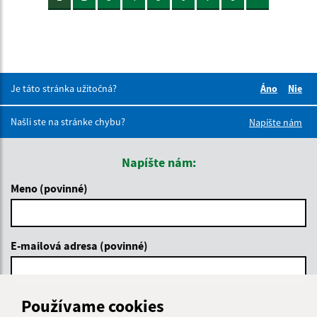
Je táto stránka užitočná?
Áno
Nie
Boli tieto 
Boli 
Našli ste na stránke chybu?
Napíšte nám
Napíšte nám:
Meno (povinné)
E-mailová adresa (povinné)
Používame cookies
Text vašej správy (povinné)