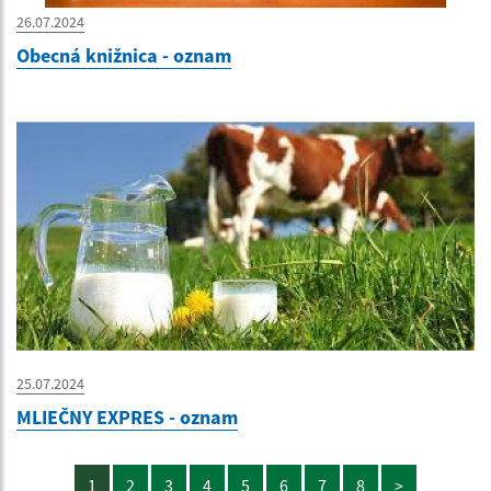
26.07.2024
Obecná knižnica - oznam
25.07.2024
MLIEČNY EXPRES - oznam
1
2
3
4
5
6
7
8
>