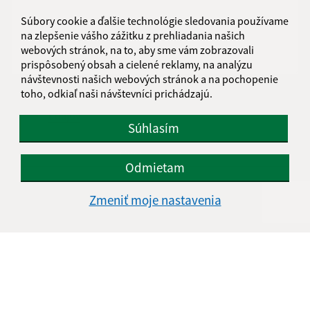
Súbory cookie a ďalšie technológie sledovania používame
na zlepšenie vášho zážitku z prehliadania našich
webových stránok, na to, aby sme vám zobrazovali
prispôsobený obsah a cielené reklamy, na analýzu
návštevnosti našich webových stránok a na pochopenie
toho, odkiaľ naši návštevníci prichádzajú.
Oboznámil som sa so
spracúvaním osobných
údajov
Súhlasím
Google reCaptcha Response
Odoslať správu
Odmietam
Zmeniť moje nastavenia
Úradné hodiny:
Deň
Čas doobeda
Čas poobede
Pondelok:
8:00 - 11:00
13:00 - 15:30
Utorok:
8:00 - 11:00
Streda:
8:00 - 11:00
13:00 - 17:00