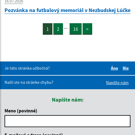
16.07.2026
Pozvánka na futbalový memoriál v Nezbudskej Lúčke
...
1
2
16
>
Je táto stránka užitočná?
Áno
Nie
Boli tieto 
Boli 
Našli ste na stránke chybu?
Napíšte nám
Napíšte nám:
Meno (povinné)
E-mailová adresa (povinné)