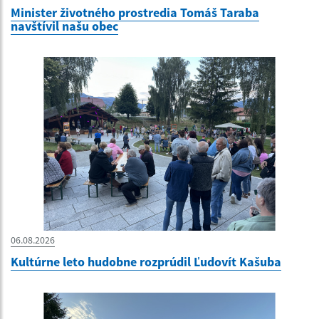
Minister životného prostredia Tomáš Taraba
navštívil našu obec
06.08.2026
Kultúrne leto hudobne rozprúdil Ľudovít Kašuba