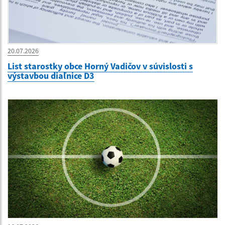
20.07.2026
List starostky obce Horný Vadičov v súvislosti s
výstavbou diaľnice D3