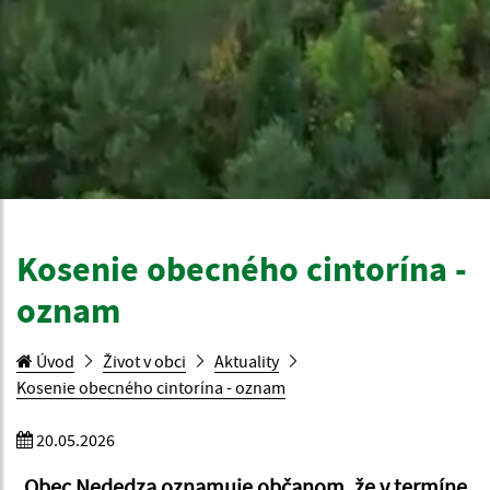
Kosenie obecného cintorína -
oznam
Úvod
Život v obci
Aktuality
Kosenie obecného cintorína - oznam
20.05.2026
Obec Nededza oznamuje občanom, že v termíne