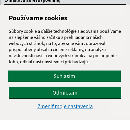
Používame cookies
Text vašej správy (povinné)
Súbory cookie a ďalšie technológie sledovania používame
na zlepšenie vášho zážitku z prehliadania našich
webových stránok, na to, aby sme vám zobrazovali
prispôsobený obsah a cielené reklamy, na analýzu
návštevnosti našich webových stránok a na pochopenie
toho, odkiaľ naši návštevníci prichádzajú.
Oboznámil som sa so
spracúvaním osobných
Súhlasím
údajov
Google reCaptcha Response
Odmietam
Odoslať správu
Zmeniť moje nastavenia
Úradné hodiny: