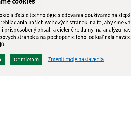
ame cookies
okie a ďalšie technológie sledovania používame na zlepš
 prehliadania našich webových stránok, na to, aby sme v
li prispôsobený obsah a cielené reklamy, na analýzu náv
bových stránok a na pochopenie toho, odkiaľ naši návšte
jú.
Zmeniť moje nastavenia
m
Odmietam
Rýchle odkazy:
Aktualiz
nku
Naša obec
06.08.2026 
História
RSS
Fotogaléria
Školstvo