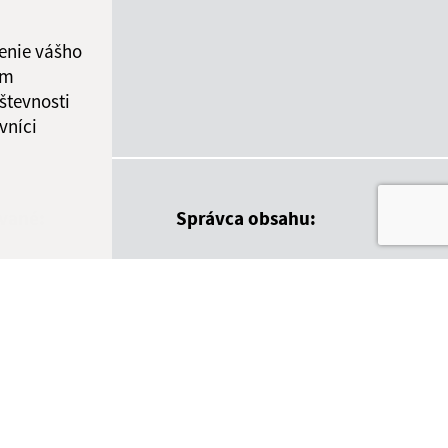
enie vášho
ám
števnosti
vníci
ované:
Správca obsahu:
09:04 hod.
Správca obsahu je Obec
Nededza.
Vytvorené v súlade s
Jednotným
dizajn manuálom elektronických
služieb.