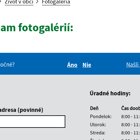
Život v obci
Fotogaléria
am fotogalérií:
itočné?
Našli
Áno
Nie
Boli tieto informácie pre 
Boli tieto informáci
Úradné hodiny:
Deň
Čas doo
adresa (povinné)
Pondelok:
8:00 - 11
Utorok:
8:00 - 11
Streda:
8:00 - 11