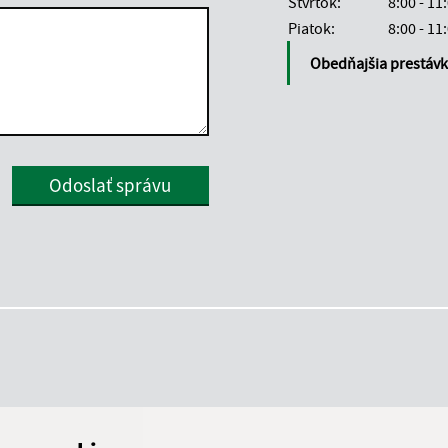
Štvrtok:
8:00 - 11
Piatok:
8:00 - 11
Obedňajšia prestáv
Google reCaptcha Response
Odoslať správu