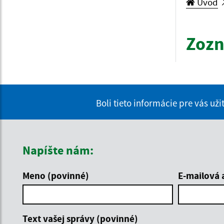
Úvod
Zozn
Boli tieto informácie pre vás už
Napíšte nám:
Meno (povinné)
E-mailová 
Text vašej správy (povinné)