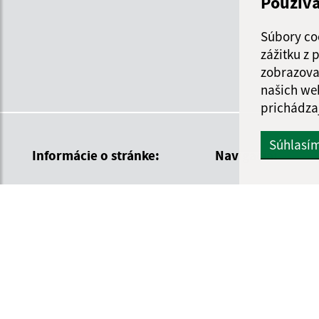
Použív
Súbory co
zážitku z
zobrazova
našich we
prichádza
Súhlasí
Informácie o stránke:
Navigácia:
Vyhlásenie o prístupnosti
Vytlačiť aktuálnu strá
Autorské práva
Mapa stránok
Ochrana osobných údajov
Cookies