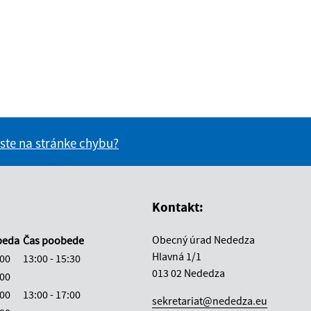
 ste na stránke chybu?
vás užitočné?
e pre vás užitočné?
Kontakt:
Obecný úrad Nededza
beda
Čas poobede
Hlavná 1/1
:00
13:00 - 15:30
013 02 Nededza
:00
:00
13:00 - 17:00
sekretariat@nededza.eu