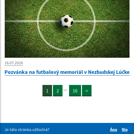
16.07.2026
Pozvánka na futbalový memoriál v Nezbudskej Lúčke
...
1
2
16
>
Je táto stránka užitočná?
Áno
Nie