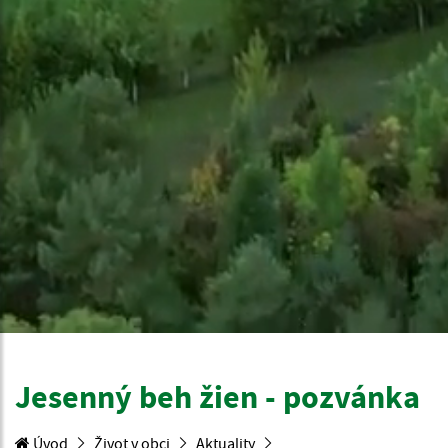
Jesenný beh žien - pozvánka
Úvod
Život v obci
Aktuality