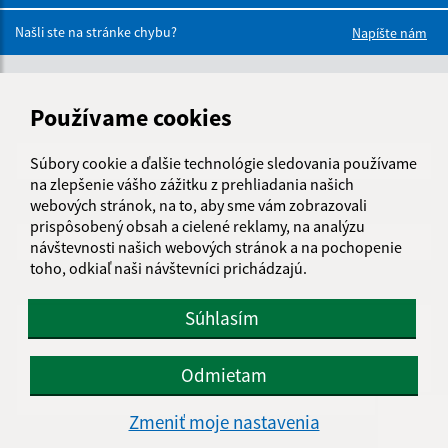
Boli tieto 
Boli 
Našli ste na stránke chybu?
Napíšte nám
Napíšte nám:
Používame cookies
Meno (povinné)
Súbory cookie a ďalšie technológie sledovania používame
na zlepšenie vášho zážitku z prehliadania našich
webových stránok, na to, aby sme vám zobrazovali
E-mailová adresa (povinné)
prispôsobený obsah a cielené reklamy, na analýzu
návštevnosti našich webových stránok a na pochopenie
toho, odkiaľ naši návštevníci prichádzajú.
Text vašej správy (povinné)
Súhlasím
Odmietam
Zmeniť moje nastavenia