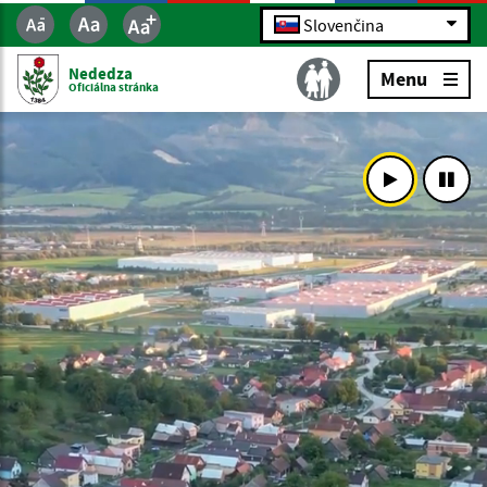
Slovenčina
Nededza
Menu
Oficiálna stránka