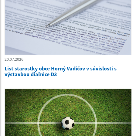
20.07.2026
List starostky obce Horný Vadičov v súvislosti s
výstavbou diaľnice D3