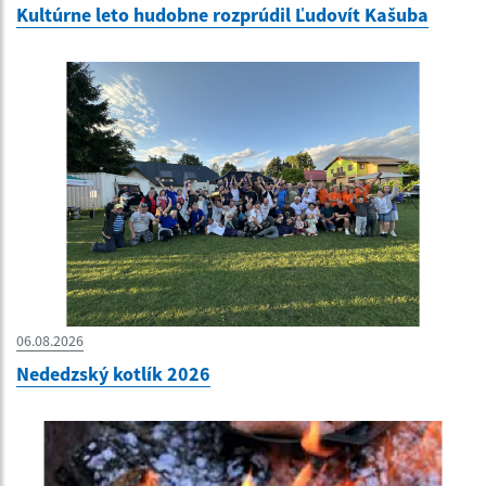
Kultúrne leto hudobne rozprúdil Ľudovít Kašuba
06.08.2026
Nededzský kotlík 2026