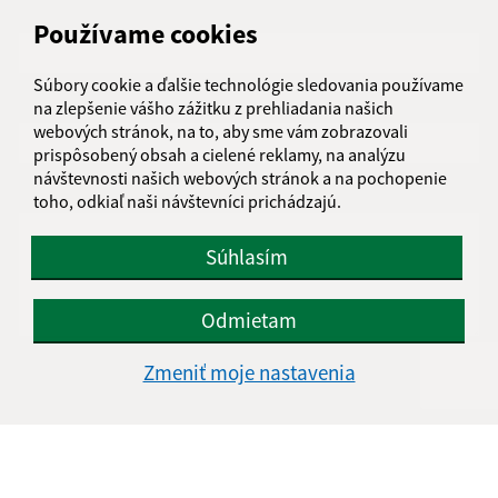
Meno (povinné)
Používame cookies
Súbory cookie a ďalšie technológie sledovania používame
E-mailová adresa (povinné)
na zlepšenie vášho zážitku z prehliadania našich
webových stránok, na to, aby sme vám zobrazovali
prispôsobený obsah a cielené reklamy, na analýzu
návštevnosti našich webových stránok a na pochopenie
Text vašej správy (povinné)
toho, odkiaľ naši návštevníci prichádzajú.
Súhlasím
Odmietam
Zmeniť moje nastavenia
Oboznámil som sa so
spracúvaním osobných
údajov
Google reCaptcha Response
Odoslať správu