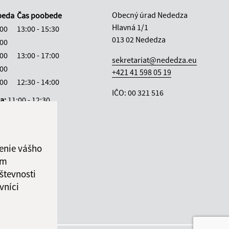
Obecný úrad Nededza
beda
Čas poobede
Hlavná 1/1
:00
13:00 - 15:30
013 02 Nededza
:00
:00
13:00 - 17:00
sekretariat@nededza.eu
:00
+421 41 598 05 19
:00
12:30 - 14:00
IČO: 00 321 516
ka:
11:00 - 12:30
enie vášho
ám
števnosti
vníci