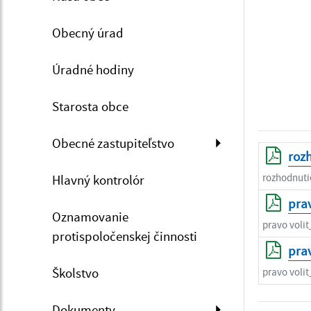
Obecný úrad
Úradné hodiny
Starosta obce
Obecné zastupiteľstvo
roz
rozhodnuti
Hlavný kontrolór
prav
Oznamovanie
pravo volit
protispoločenskej činnosti
prav
Školstvo
pravo volit
Dokumenty