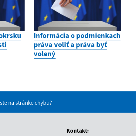
 okrsku
Informácia o podmienkach
sti
práva voliť a práva byť
volený
 ste na stránke chybu?
vás užitočné?
e pre vás užitočné?
Kontakt: