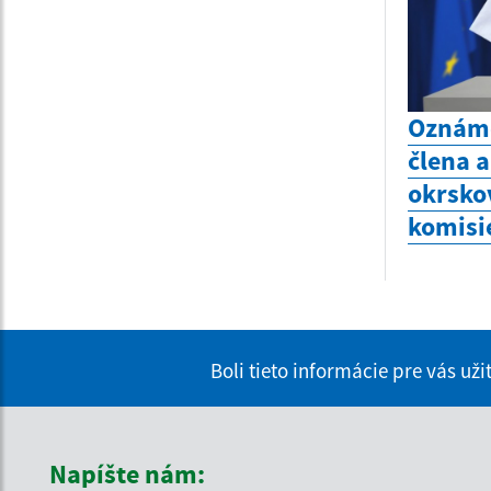
Oznáme
člena 
okrsko
komisie
Boli tieto informácie pre vás už
Napíšte nám: