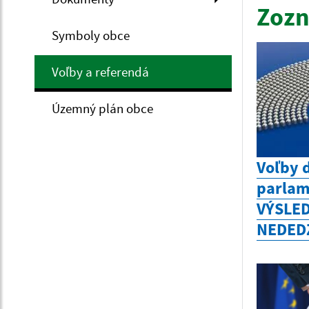
Zozn
Symboly obce
Voľby a referendá
Územný plán obce
Voľby 
parlam
VÝSLED
NEDED