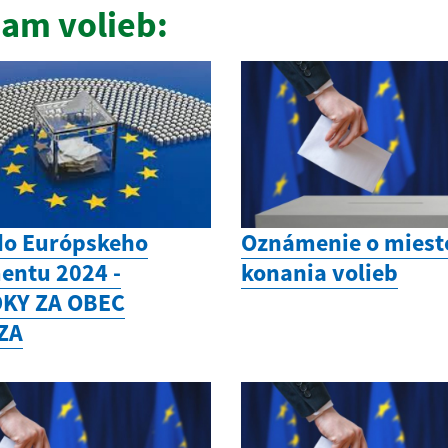
am volieb:
do Európskeho
Oznámenie o mieste
entu 2024 -
konania volieb
KY ZA OBEC
ZA