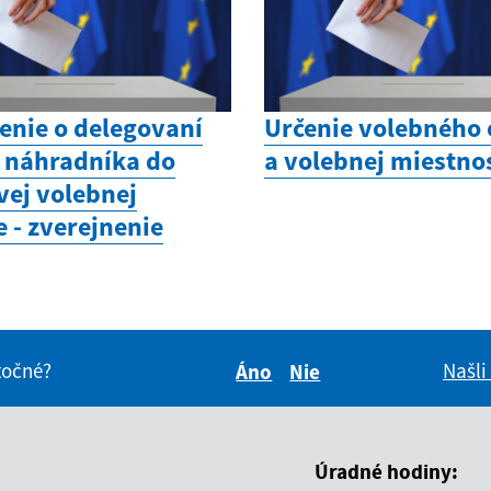
nie o delegovaní
Určenie volebného
a náhradníka do
a volebnej miestno
vej volebnej
 - zverejnenie
itočné?
Našli
Áno
Nie
Boli tieto informácie pre 
Boli tieto informáci
Úradné hodiny: