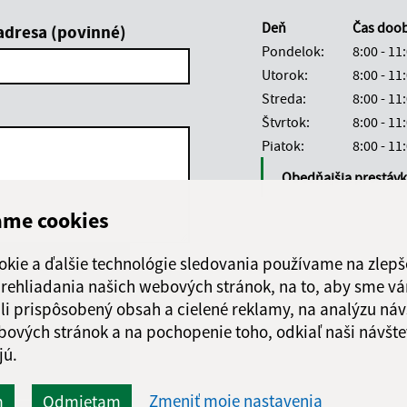
Deň
Čas doo
adresa (povinné)
Pondelok:
8:00 - 11
Utorok:
8:00 - 11
Streda:
8:00 - 11
Štvrtok:
8:00 - 11
Piatok:
8:00 - 11
Obedňajšia prestáv
ame cookies
okie a ďalšie technológie sledovania používame na zlepš
Google reCaptcha Response
 prehliadania našich webových stránok, na to, aby sme v
Odoslať správu
li prispôsobený obsah a cielené reklamy, na analýzu náv
bových stránok a na pochopenie toho, odkiaľ naši návšte
jú.
Zmeniť moje nastavenia
m
Odmietam