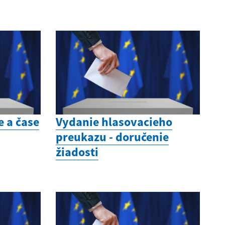
 a čase
Vydanie hlasovacieho
preukazu - doručenie
žiadosti