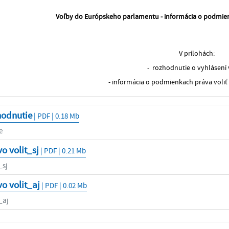
Voľby do Európskeho parlamentu - informácia o podmienk
V prílohách:
- rozhodnutie o vyhlásení 
- informácia o podmienkach práva voliť
hodnutie
| PDF | 0.18 Mb
e
o volit_sj
| PDF | 0.21 Mb
_sj
o volit_aj
| PDF | 0.02 Mb
_aj