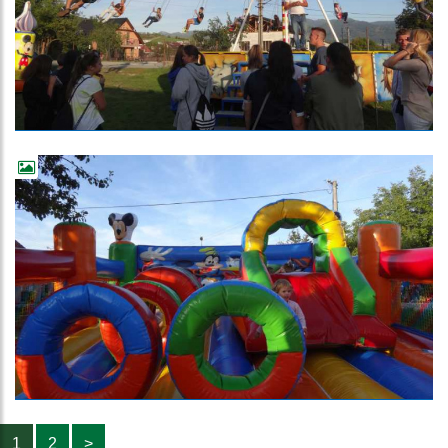
1
2
>