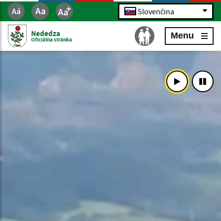
Slovenčina
Nededza
Menu
Oficiálna stránka