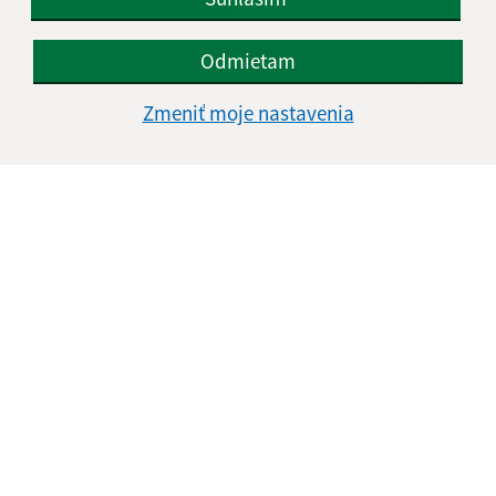
Text vašej správy (povinné)
Odmietam
Zmeniť moje nastavenia
Oboznámil som sa so
spracúvaním osobných
údajov
Google reCaptcha Response
Odoslať správu
Úradné hodiny:
Deň
Čas doobeda
Čas poobede
Pondelok:
8:00 - 11:00
13:00 - 15:30
Utorok:
8:00 - 11:00