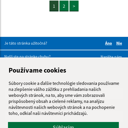
1
2
>
Je táto stránka užitočná?
Áno
Nie
Boli tieto 
Boli 
Našli ste na stránke chybu?
Napíšte nám
Používame cookies
Napíšte nám:
Súbory cookie a ďalšie technológie sledovania používame
Meno (povinné)
na zlepšenie vášho zážitku z prehliadania našich
webových stránok, na to, aby sme vám zobrazovali
prispôsobený obsah a cielené reklamy, na analýzu
E-mailová adresa (povinné)
návštevnosti našich webových stránok a na pochopenie
toho, odkiaľ naši návštevníci prichádzajú.
Súhlasím