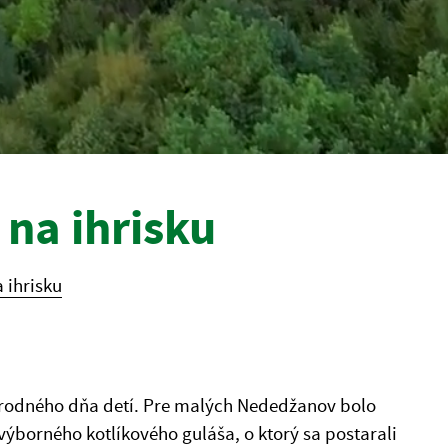
ň na ihrisku
a ihrisku
árodného dňa detí. Pre malých Nededžanov bolo
ýborného kotlíkového guláša, o ktorý sa postarali