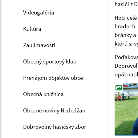
hasiči z 
Videogaléria
Hoci celé
hradoch. 
Kultúra
bránky a 
ktorú si 
Zaujímavosti
Poďakovan
Obecný športový klub
Dobrovoľn
opäť napl
Prenájom objektov obce
Obecná knižnica
Obecné noviny Nededžan
Dobrovoľný hasičský zbor