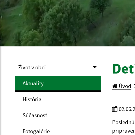
Det
Život v obci
Aktuality
Úvod
História
02.06.
Súčasnosť
Poslednú
pripraven
Fotogalérie