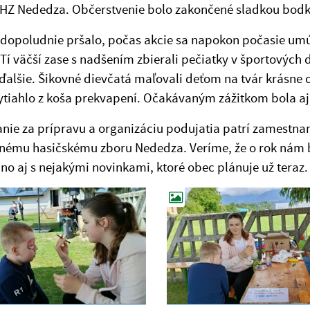
DHZ Nededza. Občerstvenie bolo zakončené sladkou bodko
 dopoludnie pršalo, počas akcie sa napokon počasie umú
Tí väčší zase s nadšením zbierali pečiatky v športových 
ďalšie. Šikovné dievčatá maľovali deťom na tvár krásne o
vytiahlo z koša prekvapení. Očakávaným zážitkom bola a
ie za prípravu a organizáciu podujatia patrí zamestnan
ému hasičskému zboru Nededza. Veríme, že o rok nám bud
no aj s nejakými novinkami, ktoré obec plánuje už teraz.