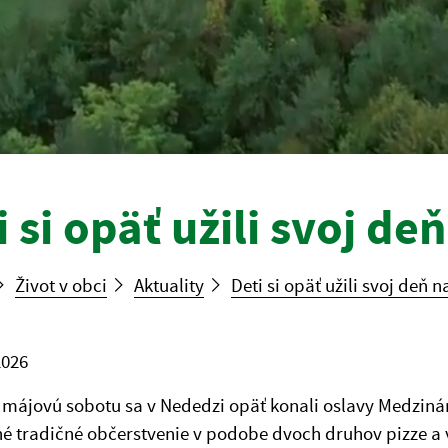
i si opäť užili svoj de
Život v obci
Aktuality
Deti si opäť užili svoj deň n
2026
 májovú sobotu sa v Nededzi opäť konali oslavy Medzin
é tradičné občerstvenie v podobe dvoch druhov pizze a v