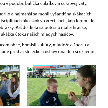
u v podobe balíčka cukríkov a cukrovej vaty.
drilo a najmenší sa mohli vyšantiť na skákacích
disciplínach ako skok vo vreci, beh, kop loptou do
brázky. Každé dieťa sa potešilo malej hračke,
j ukážka útoku našich mladých hasičov.
com obce, Komisii kultúry, mládeže a športu a
e priať aj slniečko a oslavy dňa detí si užijeme