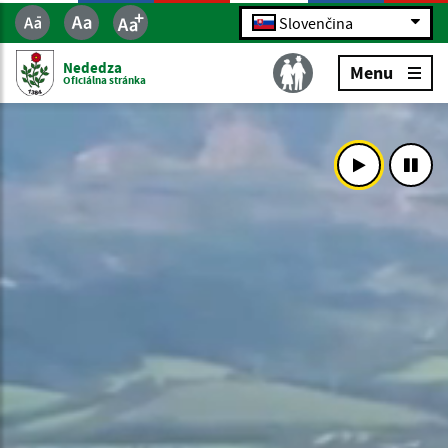
Slovenčina
Nededza
Menu
Oficiálna stránka