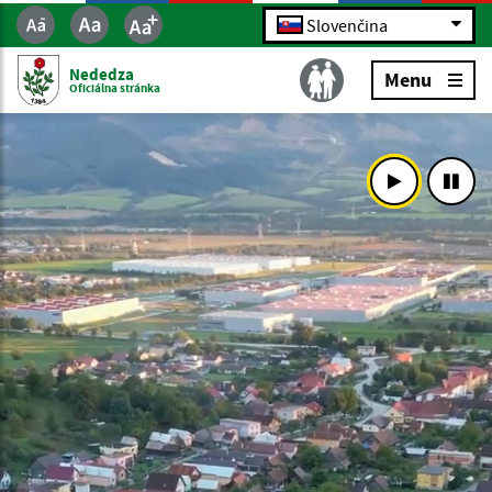
Slovenčina
Nededza
Menu
Oficiálna stránka