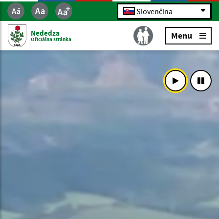
Slovenčina
Nededza
Menu
Oficiálna stránka