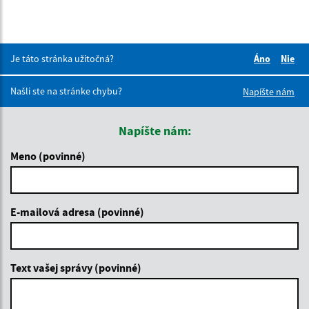
Je táto stránka užitočná?
Áno
Nie
Boli tieto 
Boli 
Našli ste na stránke chybu?
Napíšte nám
Napíšte nám:
Meno (povinné)
E-mailová adresa (povinné)
Text vašej správy (povinné)