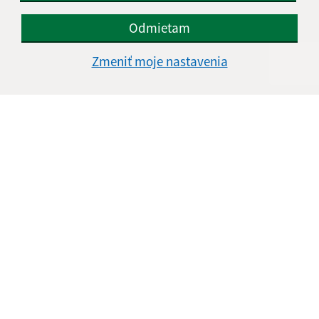
Odmietam
Zmeniť moje nastavenia
Informácie o stránke:
Vyhlásenie o prístupnosti
Autorské práva
Ochrana osobných údajov
Navigácia:
Vytlačiť aktuálnu stránku
Mapa stránok
Cookies