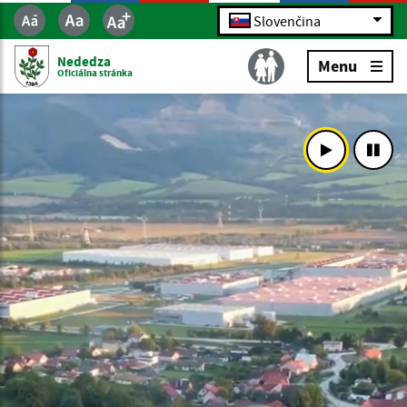
Slovenčina
Nededza
Menu
Oficiálna stránka