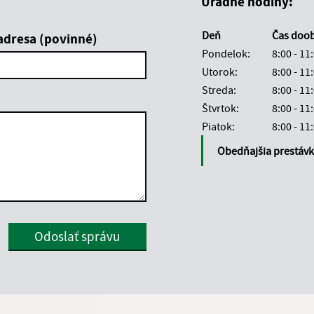
Úradné hodiny:
Deň
Čas doo
adresa (povinné)
Pondelok:
8:00 - 11
Utorok:
8:00 - 11
Streda:
8:00 - 11
Štvrtok:
8:00 - 11
Piatok:
8:00 - 11
Obedňajšia prestáv
Google reCaptcha Response
Odoslať správu