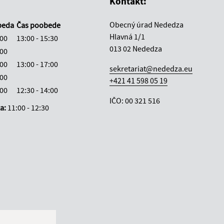
Kontakt:
Obecný úrad Nededza
beda
Čas poobede
Hlavná 1/1
:00
13:00 - 15:30
013 02 Nededza
:00
:00
13:00 - 17:00
sekretariat@nededza.eu
:00
+421 41 598 05 19
:00
12:30 - 14:00
IČO: 00 321 516
ka:
11:00 - 12:30