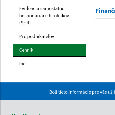
Evidencia samostatne
Finanč
hospodáriacich roľníkov
(SHR)
Pre podnikateľov
Cenník
Iné
Boli tieto informácie pre vás už