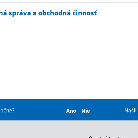
ná správa a obchodná činnosť
itočné?
Našli
Áno
Nie
Boli tieto informácie pre 
Boli tieto informáci