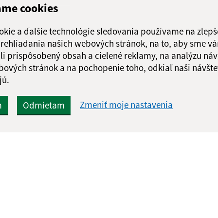
ame cookies
okie a ďalšie technológie sledovania používame na zlepš
 prehliadania našich webových stránok, na to, aby sme v
li prispôsobený obsah a cielené reklamy, na analýzu náv
bových stránok a na pochopenie toho, odkiaľ naši návšte
jú.
Zmeniť moje nastavenia
m
Odmietam
Rýchle odkazy:
Aktualiz
nku
Naša obec
06.08.2026 
História