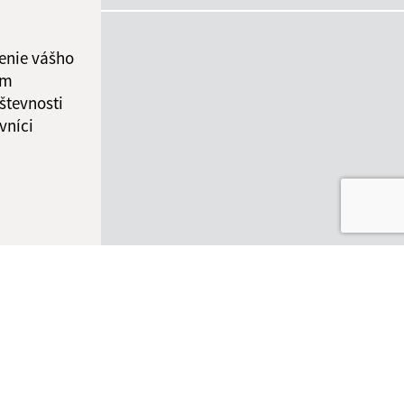
enie vášho
ám
števnosti
vníci
ované:
Správca obsahu:
09:04 hod.
Správca obsahu je Obec
Nededza.