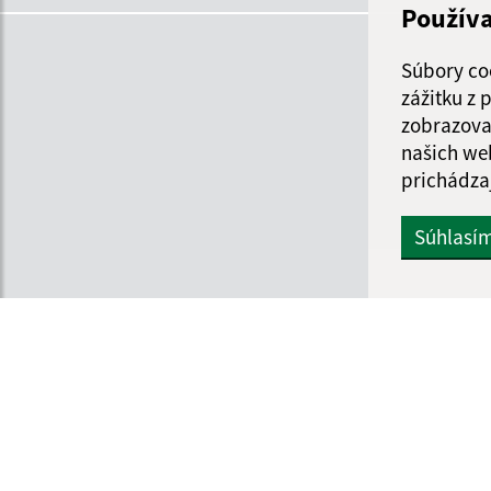
Použív
Súbory co
zážitku z
zobrazova
našich we
prichádza
Súhlasí
Informácie o stránke:
Navigácia:
Vyhlásenie o prístupnosti
Vytlačiť aktuálnu strá
Autorské práva
Mapa stránok