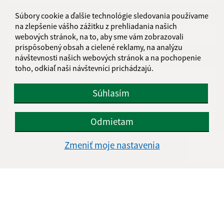
Súbory cookie a ďalšie technológie sledovania používame
E-mailová adresa (povinné)
na zlepšenie vášho zážitku z prehliadania našich
webových stránok, na to, aby sme vám zobrazovali
prispôsobený obsah a cielené reklamy, na analýzu
návštevnosti našich webových stránok a na pochopenie
Text vašej správy (povinné)
toho, odkiaľ naši návštevníci prichádzajú.
Súhlasím
Odmietam
Oboznámil som sa so
spracúvaním osobných
Zmeniť moje nastavenia
údajov
Google reCaptcha Response
Odoslať správu