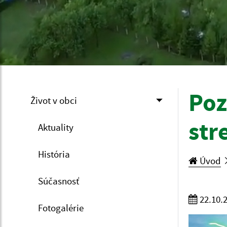
Poz
Život v obci
str
Aktuality
História
Úvod
Súčasnosť
22.10.
Fotogalérie