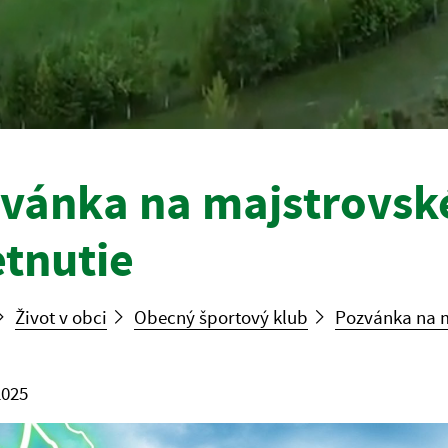
vánka na majstrovsk
etnutie
Život v obci
Obecný športový klub
Pozvánka na m
2025