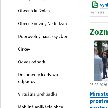
vyh
Obecná knižnica
vyhlaska
Obecné noviny Nededžan
Zozn
Dobrovoľný hasičský zbor
Cirkev
Odvoz odpadu
Dokumenty k odvozu
odpadov
06.08.2026
Minist
Virtuálna prehliadka
prostr
Mobilná aplikácia obce