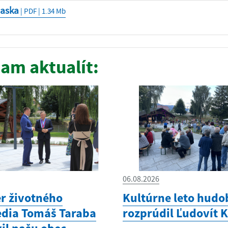
laska
| PDF | 1.34 Mb
am aktualít:
06.08.2026
er životného
Kultúrne leto hudo
edia Tomáš Taraba
rozprúdil Ľudovít 