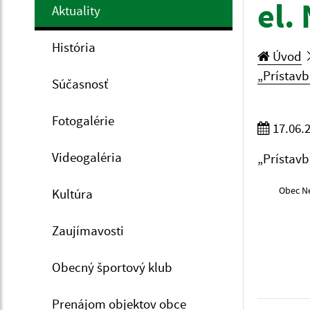
el.
Aktuality
História
Úvod
„Prístavb
Súčasnosť
Fotogalérie
17.06.
Videogaléria
„Prístavb
Obec Ne
Kultúra
Zaujímavosti
Obecný športový klub
Prenájom objektov obce