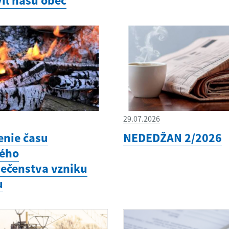
il našu obec
29.07.2026
enie času
NEDEDŽAN 2/2026
ého
ečenstva vzniku
u