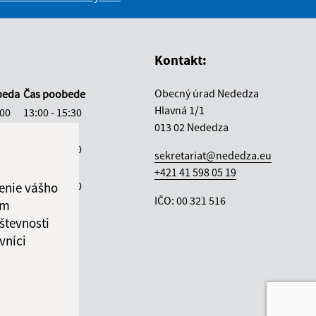
vás užitočné?
e pre vás užitočné?
Kontakt:
Obecný úrad Nededza
beda
Čas poobede
Hlavná 1/1
:00
13:00 - 15:30
013 02 Nededza
:00
:00
13:00 - 17:00
sekretariat@nededza.eu
:00
+421 41 598 05 19
:00
12:30 - 14:00
enie vášho
IČO: 00 321 516
ám
ka:
11:00 - 12:30
števnosti
vníci