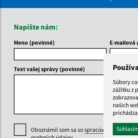
Napíšte nám:
Meno (povinné)
E-mailová 
Použív
Text vašej správy (povinné)
Súbory co
zážitku z
zobrazova
našich we
prichádza
Súhlasí
Oboznámil som sa so
spracúvaním
osobných údajov