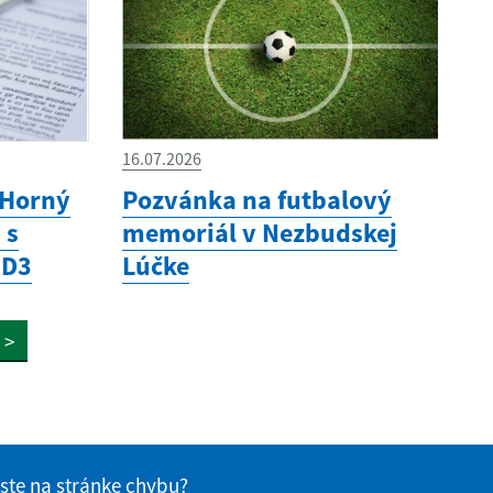
16.07.2026
 Horný
Pozvánka na futbalový
 s
memoriál v Nezbudskej
 D3
Lúčke
>
 ste na stránke chybu?