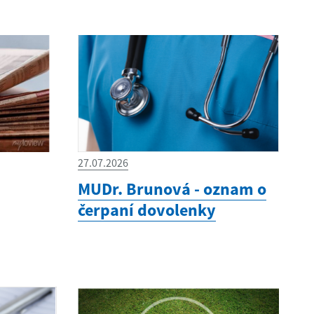
27.07.2026
MUDr. Brunová - oznam o
čerpaní dovolenky