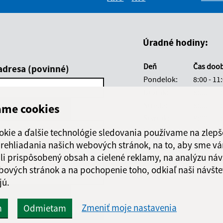
Boli tieto informácie pre 
Boli tieto informáci
Úradné hodiny:
Deň
Čas doo
adresa (povinné)
Pondelok:
8:00 - 11
Utorok:
8:00 - 11
Streda:
8:00 - 11
ame cookies
Štvrtok:
8:00 - 11
Piatok:
8:00 - 11
okie a ďalšie technológie sledovania používame na zlepš
 prehliadania našich webových stránok, na to, aby sme v
Obedňajšia prestáv
li prispôsobený obsah a cielené reklamy, na analýzu náv
bových stránok a na pochopenie toho, odkiaľ naši návšte
jú.
Google reCaptcha Response
Zmeniť moje nastavenia
m
Odmietam
Odoslať správu