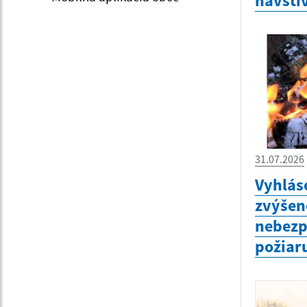
navštív
31.07.2026
Vyhlás
zvýšen
nebezp
požiar