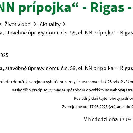
 NN prípojka“ - Rigas 
Život v obci
Aktuality
a, stavebné úpravy domu č.s. 59, el. NN prípojka“ - Rigas
2025
a, stavebné úpravy domu č.s. 59, el. NN prípojka“ - Rigas
dedza doručuje verejnou vyhláškou v zmysle ustanovenia § 26 ods. 2 záko
neskorších predpisov v mieste spôsobom obvyklým na webovej stránk
Posledný deň tejto lehoty je dňo
Zverejnené od: 17.06.2025 (vrátane) do 0
V Nededzi dňa 17