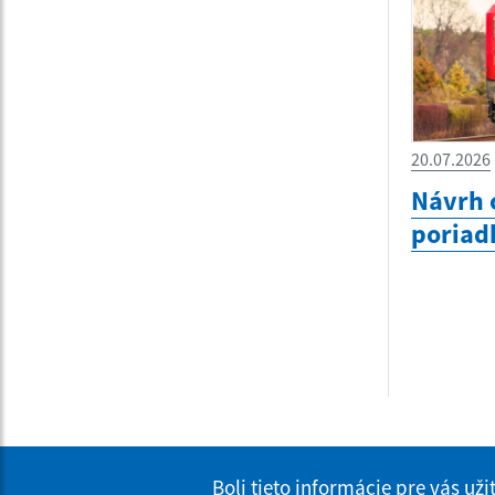
20.07.2026
Návrh 
poriad
Boli tieto informácie pre vás už