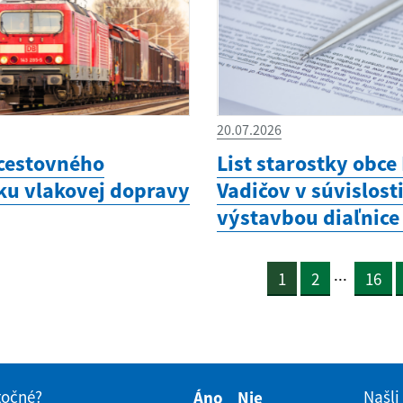
20.07.2026
cestovného
List starostky obce
ku vlakovej dopravy
Vadičov v súvislosti
výstavbou diaľnice
...
1
2
16
itočné?
Našli
Áno
Nie