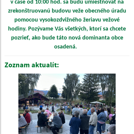
v čase od 10:00 hod. sa budú umiestňovať na
zrekonštruovanú budovu veže obecného úradu
pomocou vysokozdvižného žeriavu vežové
hodiny. Pozývame Vás všetkých, ktorí sa chcete
pozrieť, ako bude táto nová dominanta obce
osadená.
Zoznam aktualít: