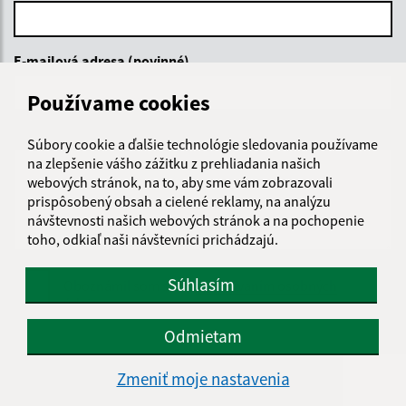
E-mailová adresa (povinné)
Používame cookies
Text vašej správy (povinné)
Súbory cookie a ďalšie technológie sledovania používame
na zlepšenie vášho zážitku z prehliadania našich
webových stránok, na to, aby sme vám zobrazovali
prispôsobený obsah a cielené reklamy, na analýzu
návštevnosti našich webových stránok a na pochopenie
toho, odkiaľ naši návštevníci prichádzajú.
Súhlasím
Oboznámil som sa so
spracúvaním osobných
údajov
Odmietam
Google reCaptcha Response
Odoslať správu
Zmeniť moje nastavenia