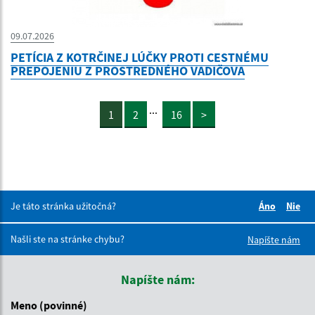
09.07.2026
PETÍCIA Z KOTRČINEJ LÚČKY PROTI CESTNÉMU
PREPOJENIU Z PROSTREDNÉHO VADIČOVA
...
1
2
16
>
Je táto stránka užitočná?
Áno
Nie
Boli tieto 
Boli 
Našli ste na stránke chybu?
Napíšte nám
Napíšte nám:
Meno (povinné)