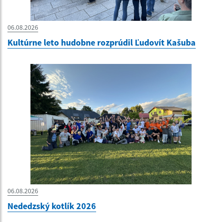
06.08.2026
Kultúrne leto hudobne rozprúdil Ľudovít Kašuba
06.08.2026
Nededzský kotlík 2026