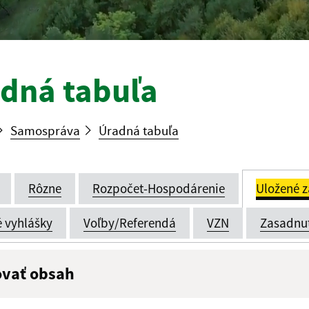
dná tabuľa
Samospráva
Úradná tabuľa
Rôzne
Rozpočet-Hospodárenie
Uložené z
é vyhlášky
Voľby/Referendá
VZN
Zasadnu
ovať obsah
:
Popis: