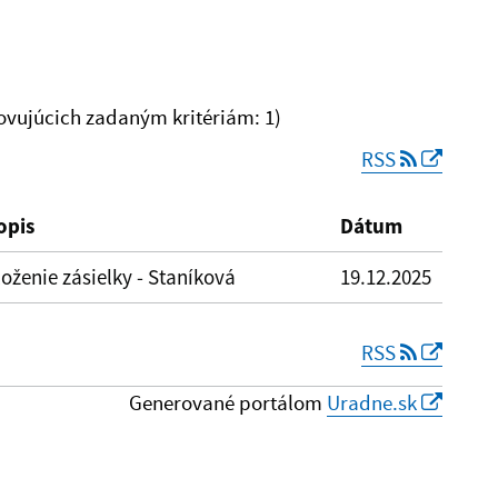
vujúcich zadaným kritériám: 1)
RSS
Reset
opis
Dátum
oženie zásielky - Staníková
19.12.2025
RSS
Generované portálom
Uradne.sk