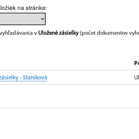
ložiek na stránke:
zverejnenia do:
 vyhľadávania v
Uložené zásielky
(počet dokumentov vyho
ovať
P
zásielky - Staníková
Ul