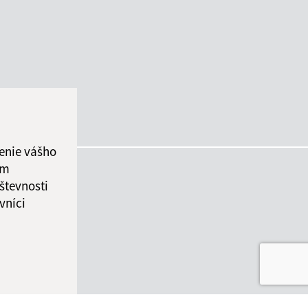
enie vášho
ám
števnosti
vníci