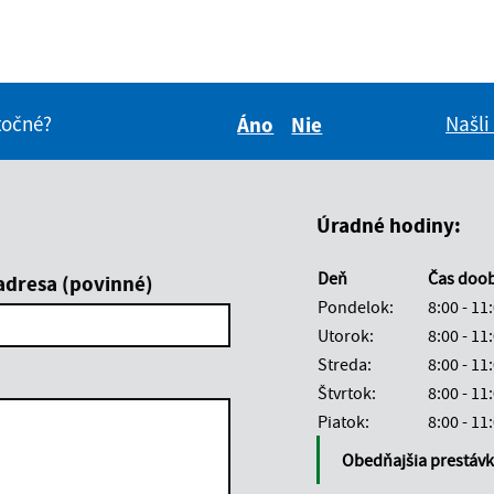
itočné?
Našli
Áno
Nie
Boli tieto informácie pre 
Boli tieto informáci
Úradné hodiny:
Deň
Čas doo
adresa (povinné)
Pondelok:
8:00 - 11
Utorok:
8:00 - 11
Streda:
8:00 - 11
Štvrtok:
8:00 - 11
Piatok:
8:00 - 11
Obedňajšia prestáv