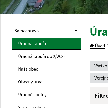
Úra
Samospráva
Úradná tabuľa
Úvod
Úradná tabuľa do 2/2022
Všetko
Naša obec
Verejn
Obecný úrad
Úradné hodiny
Filtr
Názov
Starosta obce