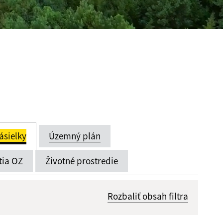
ásielky
Územný plán
tia OZ
Životné prostredie
Rozbaliť obsah filtra
Dátum zverejnenia od: