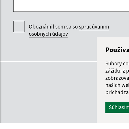
Oboznámil som sa so
spracúvaním
osobných údajov
Použív
Súbory co
zážitku z
zobrazova
našich we
prichádza
Súhlasí