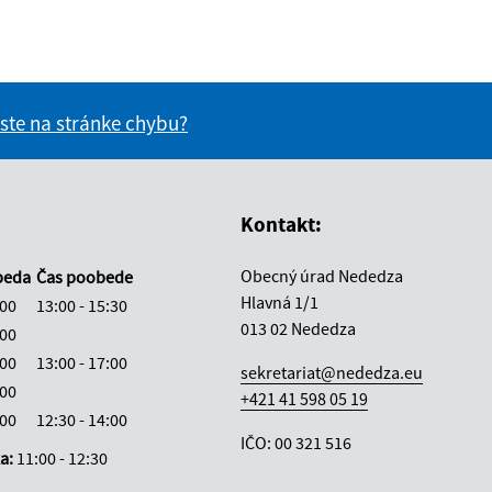
 ste na stránke chybu?
vás užitočné?
e pre vás užitočné?
Kontakt:
Obecný úrad Nededza
beda
Čas poobede
Hlavná 1/1
:00
13:00 - 15:30
013 02 Nededza
:00
:00
13:00 - 17:00
sekretariat@nededza.eu
:00
+421 41 598 05 19
:00
12:30 - 14:00
IČO: 00 321 516
ka:
11:00 - 12:30