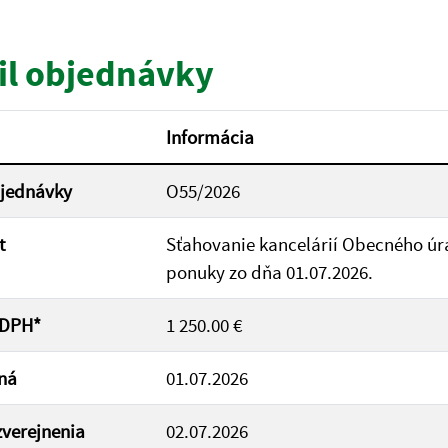
tumu:
Dátum od:
il objednávky
od:
Suma do:
Informácia
bjednávky
O55/2026
ovať
t
Sťahovanie kancelárií Obecného úr
ponuky zo dňa 01.07.2026.
 DPH*
1 250.00 €
ná
01.07.2026
verejnenia
02.07.2026