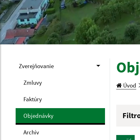
Ob
Zverejňovanie
Zmluvy
Úvod
Faktúry
Filtr
Objednávky
Hľadan
Archív