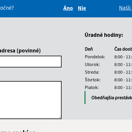
itočné?
Našli
Áno
Nie
Boli tieto informácie pre 
Boli tieto informáci
Úradné hodiny:
Deň
Čas doo
adresa (povinné)
Pondelok:
8:00 - 11
Utorok:
8:00 - 11
Streda:
8:00 - 11
Štvrtok:
8:00 - 11
Piatok:
8:00 - 11
Obedňajšia prestáv
Google reCaptcha Response