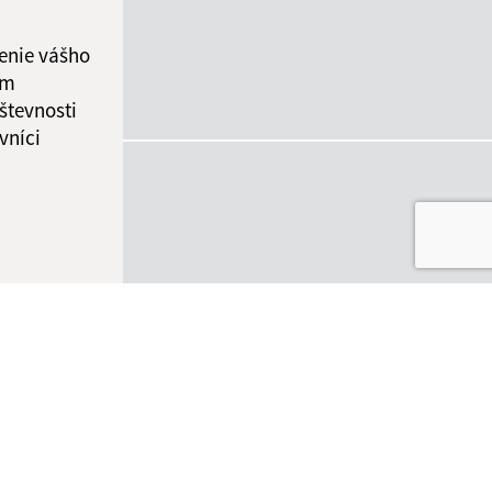
enie vášho
ám
števnosti
vníci