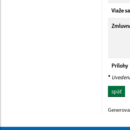
Viaže sa
Zmluvná
Prílohy
*
Uvedená 
späť
Generova