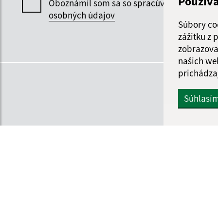
Použív
Oboznámil som sa so
spracúvaním
osobných údajov
Súbory co
zážitku z
zobrazova
našich we
prichádza
Súhlasí