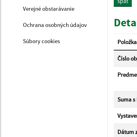
späť
Verejné obstarávanie
Typ dá
Deta
Ochrana osobných údajov
Suma 
Súbory cookies
Položka
Číslo o
Filtr
Predme
Suma s
Vystave
Dátum z