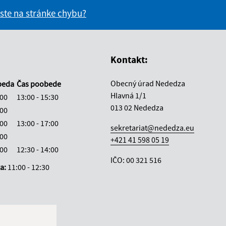
 ste na stránke chybu?
vás užitočné?
e pre vás užitočné?
Kontakt:
Obecný úrad Nededza
beda
Čas poobede
Hlavná 1/1
:00
13:00 - 15:30
013 02 Nededza
:00
:00
13:00 - 17:00
sekretariat@nededza.eu
:00
+421 41 598 05 19
:00
12:30 - 14:00
IČO: 00 321 516
ka:
11:00 - 12:30