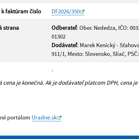
 k faktúram čislo
DF2026/350
 strana
Odberateľ
: Obec Nededza, IČO: 003
01302
Dodávateľ
: Marek Kenický - Sťahov
911/1, Mesto: Slovensko, Sliač, PSČ:
-
cena je konečná. Ak je dodávateľ platcom DPH, cena je
né portálom
Uradne.sk