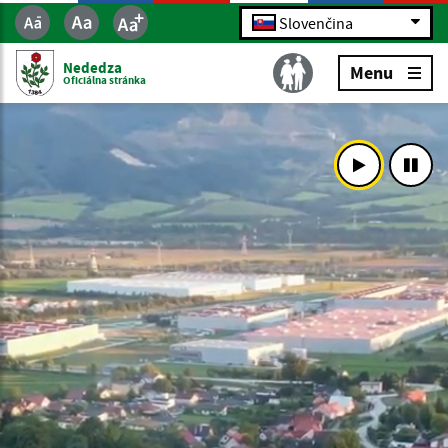
Slovenčina
Nededza
Menu
Oficiálna stránka