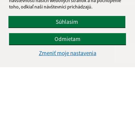
návštevnosti našich webových stránok a na pochopenie
toho, odkiaľ naši návštevníci prichádzajú.
Súhlasím
Odmietam
Zmeniť moje nastavenia
Informácie o stránke:
Vyhlásenie o prístupnosti
Autorské práva
Ochrana osobných údajov