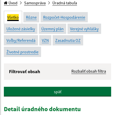
Úvod
Samospráva
Úradná tabuľa
Všetko
Rôzne
Rozpočet-Hospodárenie
Uložené zásielky
Územný plán
Verejné vyhlášky
Voľby/Referendá
VZN
Zasadnutia OZ
Životné prostredie
Filtrovať obsah
Rozbaliť obsah filtra
Názov:
späť
Popis:
Detail úradného dokumentu
Dátum zverejnenia od: