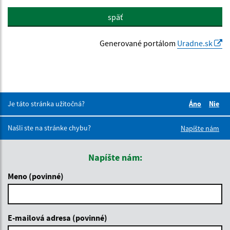
späť
Generované portálom
Uradne.sk
Je táto stránka užitočná?
Áno
Nie
Boli tieto 
Boli 
Našli ste na stránke chybu?
Napíšte nám
Napíšte nám:
Meno (povinné)
E-mailová adresa (povinné)