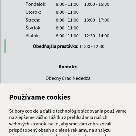
Pondelok:
8:00 - 11:00
13:00 - 15:30
Utorok:
8:00 - 11:00
Streda:
8:00 - 11:00
13:00 - 17:00
Štvrtok:
8:00 - 11:00
Piatok:
8:00 - 11:00
12:30 - 14:00
Obedňajšia prestávka:
11:00 - 12:30
Kontakt:
Obecný úrad Nededza
Hlavná 1/1
013 02 Nededza
Používame cookies
sekretariat@nededza.eu
Súbory cookie a ďalšie technológie sledovania používame
+421 41 598 05 19
na zlepšenie vášho zážitku z prehliadania našich
webových stránok, na to, aby sme vám zobrazovali
IČO: 00 321 516
prispôsobený obsah a cielené reklamy, na analýzu