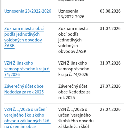
Uznesenia 23/2022-2026
Uznesenia
03.08.2026
23/2022-2026
Zoznam miest a obcí
Zoznam miest a
31.07.2026
podľa jednotlivých
obcí podľa
volebných obvodov
jednotlivých
ŽASK
volebných
obvodov ŽASK
VZN Žilinského
VZN Žilinského
31.07.2026
samosprávneho kraja č.
samosprávneho
74/2026
kraja č. 74/2026
Záverečný účet obce
Záverečný účet
27.07.2026
Nededza za rok 2025
obce Nededza za
rok 2025
VZN č. 1/2026 o určení
VZN č. 1/2026 o
27.07.2026
verejného školského
určení verejného
obvodu základných škôl
školského obvodu
na územím obce
základných škôl