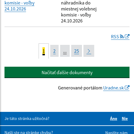
komisie - voľby
náhradníka do
24.10.2026
miestnej volebnej
komisie - voľby
24.10.2026
RSS
1
2
...
25
Načítať ďalšie dokumenty
Generované portálom
Uradne.sk
Je táto stránka užitočná?
Áno
Nie
Boli tieto 
Boli 
Našli ste na stránke chybu?
Napíšte nám