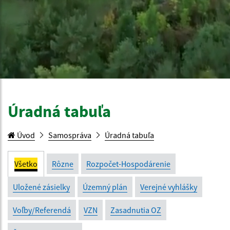
Úradná tabuľa
Úvod
Samospráva
Úradná tabuľa
Všetko
Rôzne
Rozpočet-Hospodárenie
Uložené zásielky
Územný plán
Verejné vyhlášky
Voľby/Referendá
VZN
Zasadnutia OZ