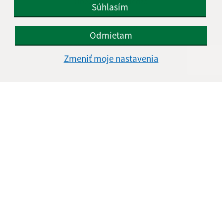
Obecný úrad Nededza
Súhlasím
Hlavná 1/1
013 02 Nededza
Odmietam
sekretariat@nededza.eu
+421 41 598 05 19
Zmeniť moje nastavenia
IČO: 00 321 516