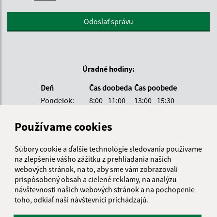
Google reCaptcha Response
Odoslať správu
Úradné hodiny:
Deň
Čas doobeda
Čas poobede
Pondelok:
8:00 - 11:00
13:00 - 15:30
Utorok:
8:00 - 11:00
Používame cookies
Streda:
8:00 - 11:00
13:00 - 17:00
Štvrtok:
8:00 - 11:00
Súbory cookie a ďalšie technológie sledovania používame
Piatok:
8:00 - 11:00
12:30 - 14:00
na zlepšenie vášho zážitku z prehliadania našich
Obedňajšia prestávka:
11:00 - 12:30
webových stránok, na to, aby sme vám zobrazovali
prispôsobený obsah a cielené reklamy, na analýzu
návštevnosti našich webových stránok a na pochopenie
toho, odkiaľ naši návštevníci prichádzajú.
Kontakt: