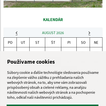
KALENDÁR
AUGUST 2026
PO
UT
ST
ŠT
PI
SO
NE
01
02
Používame cookies
03
04
05
06
07
08
09
10
11
12
13
14
15
16
Súbory cookie a ďalšie technológie sledovania používame
na zlepšenie vášho zážitku z prehliadania našich
17
18
19
20
21
22
23
webových stránok, na to, aby sme vám zobrazovali
prispôsobený obsah a cielené reklamy, na analýzu
24
25
26
27
28
29
30
návštevnosti našich webových stránok a na pochopenie
toho, odkiaľ naši návštevníci prichádzajú.
31