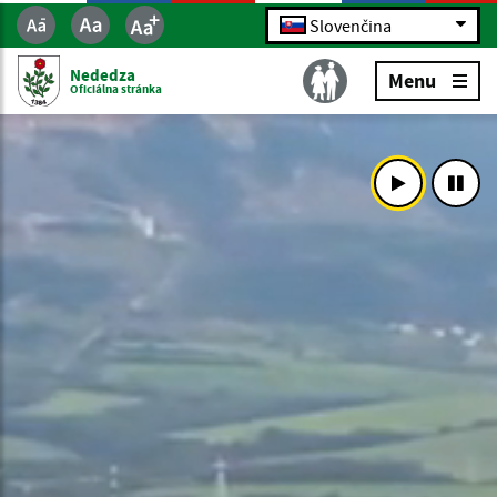
Slovenčina
Nededza
Menu
Oficiálna stránka