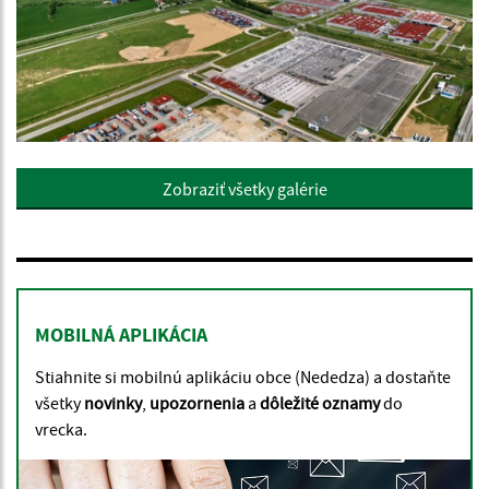
Zobraziť všetky galérie
MOBILNÁ APLIKÁCIA
Stiahnite si mobilnú aplikáciu obce (Nededza) a dostaňte
všetky
novinky
,
upozornenia
a
dôležité oznamy
do
vrecka.